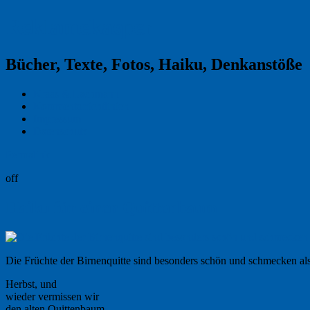
Reklamekasper
Bücher, Texte, Fotos, Haiku, Denkanstöße
Kraas & Lachmann
Kommentarrichtlinien
Impressum
Datenschutz
Permalink
off
Haiku für einen Quittenbaum
Die Früchte der Birnenquitte sind besonders schön und schmecken a
Herbst, und
wieder vermissen wir
den alten Quittenbaum