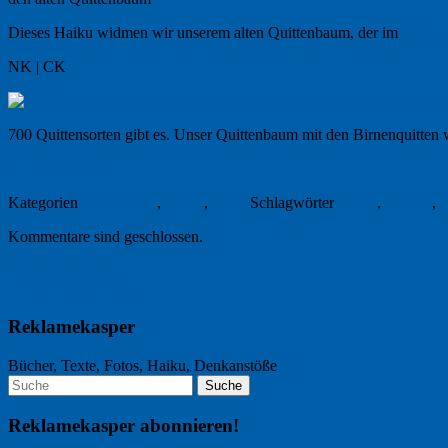
Dieses Haiku widmen wir unserem alten Quittenbaum, der im
Herbst
NK | CK
700 Quittensorten gibt es. Unser Quittenbaum mit den Birnenquitten 
6. Oktober 2023
Kategorien
Freitagsfoto
,
Haiku
,
Lyrik
Schlagwörter
Haiku
,
Quitten
,
Q
Kommentare sind geschlossen.
Nächster Artikel →
← Vorheriger Artikel
Reklamekasper
Bücher, Texte, Fotos, Haiku, Denkanstöße
Reklamekasper abonnieren!