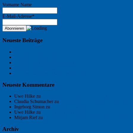
Vorname Name
E-Mail-Adresse*
Neueste Beiträge
Der Name an der Wand: André Chaix
Freitagsfoto: Wasserläufer
Freitagsfoto: Morgendämmerung
Freitagsfoto: Pétanque
Ein Gespräch über Autos – mit der KI
Neueste Kommentare
Uwe Hilke
zu
Der Name an der Wand: André Chaix
Claudia Schumacher
zu
Der Name an der Wand: André Chaix
Ingeborg Simon
zu
Freitagsfoto: Meer
Uwe Hilke
zu
Freiheit statt Abhängigkeit
Mirjam Rief
zu
Großmeister der kleinen Form: Peter Bichsel
Archiv