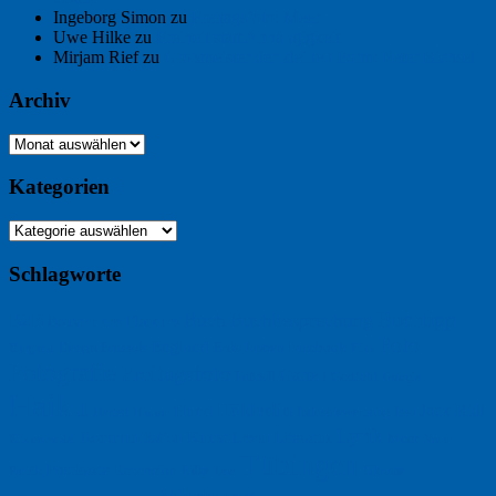
Ingeborg Simon
zu
Freitagsfoto: Meer
Uwe Hilke
zu
Freiheit statt Abhängigkeit
Mirjam Rief
zu
Großmeister der kleinen Form: Peter Bichsel
Archiv
Archiv
Kategorien
Kategorien
Schlagworte
Buchtipp
Buch
Buchbesprechung
B2B
Bouvier des Flandres
Foto
England
Facebook
Design
Ecussols
Erika Jantzen
Burgund
Film
Fotografie
Freitagsfoto
Garten
Gedicht
Fußball
Google
Haiku
Hölderlin
Jack Ridl
Hund
Herbst
Industriewerbung
Issa
Humor
Lyrik
Kunst
Lesen
Literatur
Kommunikation
Meer
Klimawandel
Natur
Tübingen
Postkarte
Rezension
Rilke
Ukraine
Text
Politik