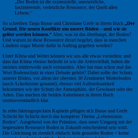
„Der Boden ist die existenzielle, unersetzliche,
faszinierende, verletzliche Ressource, der Quell allen
Lebens.“
So schreiben Tanja Busse und Christiane Grefe in ihrem Buch
„Der
Grund. Die neuen Konflikte um unsere Böden – und wie sie
gelöst werden können.“
Aber, was ist das überhaupt, der Boden?
Und warum ist diese Ressource derart begehrt, dass in manchen
Ländern sogar Morde dafür in Auftrag gegeben werden?
Unter Klima und Wetter können wir uns alle etwas vorstellen; und
dass das Klima ebenso bedroht ist wie die Artenvielfalt, haben die
meisten mittlerweile auch verstanden. Aber hat man schon mal das
Wort Bodenschutz in einer Debatte gehört? Dabei sollte der Schutz
unserer Böden, vor allem der obersten 30 Zentimeter Mutterboden
(auch Ackerkrume genannt), ebenso viel Aufmerksamkeit
bekommen wie der Schutz der Atmosphäre, der Gewässer oder der
Arten. Das machen die beiden Autorinnen in ihrem Buch
unmissverständlich klar.
In zehn faktengespickten Kapiteln pflügen sich Busse und Grefe
Schicht für Schicht durch das komplexe Thema „Lebensraum
Boden“. Ausgehend von der Prämisse, dass unser Umgang mit der
begrenzten Ressource Boden in Zukunft entscheidend sein wird.
Die Gleichung ist ziemlich einfach: kein gesunder Boden = keine