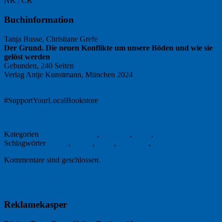
NK | CK
Buchinformation
Tanja Busse, Christiane Grefe
Der Grund. Die neuen Konflikte um unsere Böden und wie sie
gelöst werden
Gebunden, 240 Seiten
Verlag Antje Kunstmann, München 2024
ISBN: 978-3-95614-585-8
#SupportYourLocalBookstore
22. November 2024
Kategorien
Buchbesprechung
,
Buchtipp
,
Natur
,
Wissenschaft
Schlagwörter
Boden
,
Grund
,
Natur
,
Sachbuch
,
Umwelt
Kommentare sind geschlossen.
Nächster Artikel →
← Vorheriger Artikel
Reklamekasper