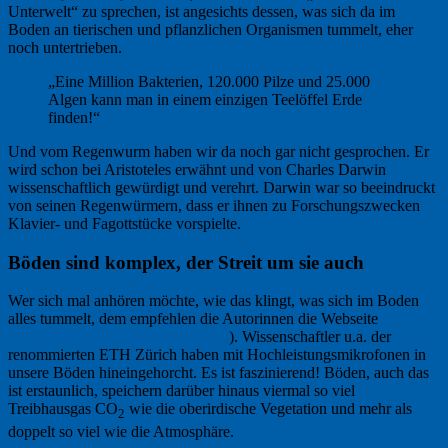
Unterwelt“ zu sprechen, ist angesichts dessen, was sich da im
Boden an tierischen und pflanzlichen Organismen tummelt, eher
noch untertrieben.
„Eine Million Bakterien, 120.000 Pilze und 25.000
Algen kann man in einem einzigen Teelöffel Erde
finden!“
Und vom Regenwurm haben wir da noch gar nicht gesprochen. Er
wird schon bei Aristoteles erwähnt und von Charles Darwin
wissenschaftlich gewürdigt und verehrt. Darwin war so beeindruckt
von seinen Regenwürmern, dass er ihnen zu Forschungszwecken
Klavier- und Fagottstücke vorspielte.
Böden sind komplex, der Streit um sie auch
Wer sich mal anhören möchte, wie das klingt, was sich im Boden
alles tummelt, dem empfehlen die Autorinnen die Webseite
„Sounding Soils“ (Tönende Böden
). Wissenschaftler u.a. der
renommierten ETH Zürich haben mit Hochleistungsmikrofonen in
unsere Böden hineingehorcht. Es ist faszinierend! Böden, auch das
ist erstaunlich, speichern darüber hinaus viermal so viel
Treibhausgas CO
wie die oberirdische Vegetation und mehr als
2
doppelt so viel wie die Atmosphäre.