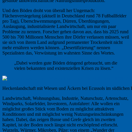
gesunde landwirtschaftliche Nahrungsmittelproduktion.
Und den Böden droht von überall her Ungemach:
Flächenversiegelung (aktuell in Deutschland rund 78 Fußballfelder
pro Tag), Überschwemmungen, Dürren, Überdüngungen,
Auslaugung, industrialisierte Landwirtschaft, um nur ein paar
Probleme zu nennen. Forscher gehen davon aus, dass bis 2025 rund
500 bis 700 Millionen Menschen ihre Dörfer verlassen müssen, weil
sie sich von ihrem Land aufgrund permanenter Trockenheit nicht
mehr ernähren werden können. „Desertifizierung“ nennen
Spezialisten das, Verwüstung im wahrsten Sinne des Wortes.
„Dabei werden gute Böden dringend gebraucht, um die
vielen bekannten und existenziellen Krisen zu lösen.“
Heckenlandschaft mit Wiesen und Äckern bei Ecussols im südlichen
Landwirtschaft, Wohnungsbau, Industrie, Naturschutz, Artenschutz,
Windparks, Solarfelder, Investoren, Autofahrer: Alle wollen ein
möglichst großes Stück vom Boden zu möglichst attraktiven
Konditionen und mit möglichst wenig Nutzungseinschränkungen
haben. Dabei, das zeigen Busse und Grefe gleich im zweiten
Kapitel, ist der Boden noch längst nicht erschöpfend erforscht.
Wurzeln, Würmer, Mikroben, Pilze: von einem „Wunder der