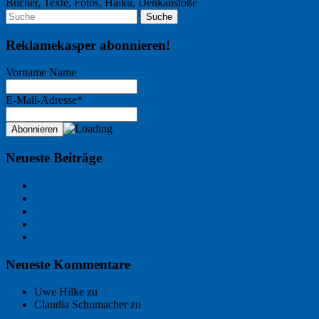
Bücher, Texte, Fotos, Haiku, Denkanstöße
Reklamekasper abonnieren!
Vorname Name
E-Mail-Adresse*
Neueste Beiträge
Der Name an der Wand: André Chaix
Freitagsfoto: Wasserläufer
Freitagsfoto: Morgendämmerung
Freitagsfoto: Pétanque
Ein Gespräch über Autos – mit der KI
Neueste Kommentare
Uwe Hilke
zu
Der Name an der Wand: André Chaix
Claudia Schumacher
zu
Der Name an der Wand: André
Chaix