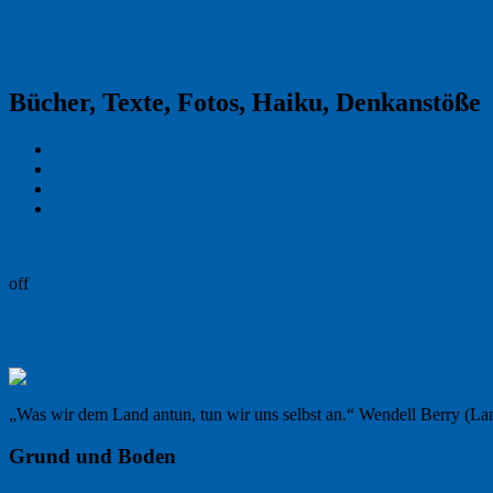
Reklamekasper
Bücher, Texte, Fotos, Haiku, Denkanstöße
Kraas & Lachmann
Kommentarrichtlinien
Impressum
Datenschutz
Permalink
off
Boden, Wasser, Wohlstand: „Der Grund“
„Was wir dem Land antun, tun wir uns selbst an.“ Wendell Berry (Lan
Grund und Boden