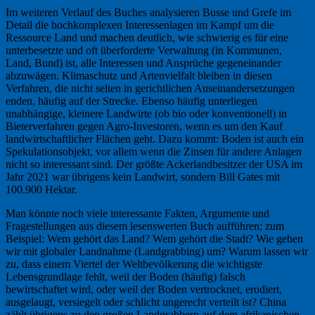
Im weiteren Verlauf des Buches analysieren Busse und Grefe im
Detail die hochkomplexen Interessenlagen im Kampf um die
Ressource Land und machen deutlich, wie schwierig es für eine
unterbesetzte und oft überforderte Verwaltung (in Kommunen,
Land, Bund) ist, alle Interessen und Ansprüche gegeneinander
abzuwägen. Klimaschutz und Artenvielfalt bleiben in diesen
Verfahren, die nicht selten in gerichtlichen Auseinandersetzungen
enden, häufig auf der Strecke. Ebenso häufig unterliegen
unabhängige, kleinere Landwirte (ob bio oder konventionell) in
Bieterverfahren gegen Agro-Investoren, wenn es um den Kauf
landwirtschaftlicher Flächen geht. Dazu kommt: Boden ist auch ein
Spekulationsobjekt, vor allem wenn die Zinsen für andere Anlagen
nicht so interessant sind. Der größte Ackerlandbesitzer der USA im
Jahr 2021 war übrigens kein Landwirt, sondern Bill Gates mit
100.900 Hektar.
Man könnte noch viele interessante Fakten, Argumente und
Fragestellungen aus diesem lesenswerten Buch aufführen; zum
Beispiel: Wem gehört das Land? Wem gehört die Stadt? Wie gehen
wir mit globaler Landnahme (Landgrabbing) um? Warum lassen wir
zu, dass einem Viertel der Weltbevölkerung die wichtigste
Lebensgrundlage fehlt, weil der Boden (häufig) falsch
bewirtschaftet wird, oder weil der Boden vertrocknet, erodiert,
ausgelaugt, versiegelt oder schlicht ungerecht verteilt ist? China
zählt übrigens zu den großen Landgrabbern auf dem afrikanischen