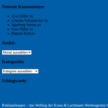
Neueste Kommentare
Uwe Hilke
zu
Der Name an der Wand: André Chaix
Claudia Schumacher
zu
Der Name an der Wand: André Chaix
Ingeborg Simon
zu
Freitagsfoto: Meer
Uwe Hilke
zu
Freiheit statt Abhängigkeit
Mirjam Rief
zu
Großmeister der kleinen Form: Peter Bichsel
Archiv
Archiv
Kategorien
Kategorien
Schlagworte
Buchtipp
Buch
Buchbesprechung
B2B
Bouvier des Flandres
Burgu
Hölderlin
Jack Ridl
Hund
Kommunikatio
Industriewerbung
Issa
Klimawandel
Reklamekasper – das Weblog der
Kraas & Lachmann Werbeagentu