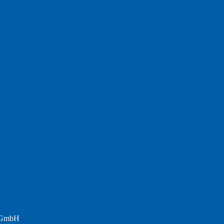
Fotografie
Foto
England
Facebook
Design
Ecussols
Erika Jantzen
nd
Film
Lyrik
Kunst
Lesen
Literatur
Postkarte
n
Meer
Rezension
Rilke
Natur
Te
Politik
r GmbH