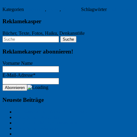
Kategorien
Allgemein
,
Kultur
,
Werbung
Schlagwörter
Audio-Reporta
Reklamekasper
Bücher, Texte, Fotos, Haiku, Denkanstöße
Reklamekasper abonnieren!
Vorname Name
E-Mail-Adresse*
Neueste Beiträge
Der Name an der Wand: André Chaix
Freitagsfoto: Wasserläufer
Freitagsfoto: Morgendämmerung
Freitagsfoto: Pétanque
Ein Gespräch über Autos – mit der KI