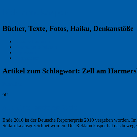
Reklamekasper
Bücher, Texte, Fotos, Haiku, Denkanstöße
Kraas & Lachmann
Kommentarrichtlinien
Impressum
Datenschutz
Artikel zum Schlagwort:
Zell am Harmers
Permalink
off
Aus einer anderen Welt
Ende 2010 ist der Deutsche Reporterpreis 2010 vergeben worden. Im 
Südafrika ausgezeichnet worden. Der Reklamekasper hat das bewe
24. Januar 2011