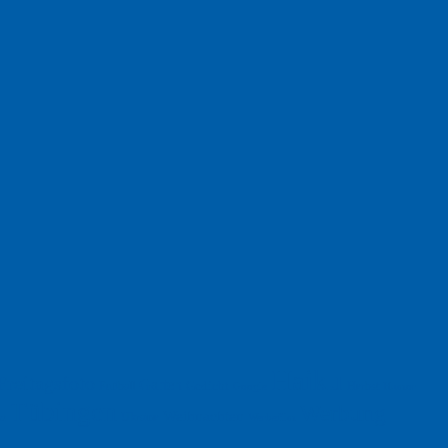
Haiku
Freitagsfoto
Garten
Gedicht
Fußball
Herbst
Humor
Google
Tübingen
Werbung
Weihnachten
Ukraine
xt
Werbefilm