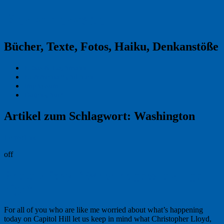
Reklamekasper
Bücher, Texte, Fotos, Haiku, Denkanstöße
Kraas & Lachmann
Kommentarrichtlinien
Impressum
Datenschutz
Artikel zum Schlagwort:
Washington
Permalink
off
Photo Friday: “When he goes low, I go
high”
For all of you who are like me worried about what’s happening
today on Capitol Hill let us keep in mind what Christopher Lloyd,