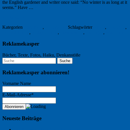
the English gardener and writer once said: “No winter is as long at it
seems.” Have …
Weiterlesen
→
20. Januar 2017
Kategorien
Allgemein
,
Freitagsfoto
Schlagwörter
Amsel
,
Blackbird
,
Donald Trump
,
Friday's photo
,
Inauguration
,
Tübingen
,
Washington
Reklamekasper
Bücher, Texte, Fotos, Haiku, Denkanstöße
Reklamekasper abonnieren!
Vorname Name
E-Mail-Adresse*
Neueste Beiträge
Der Name an der Wand: André Chaix