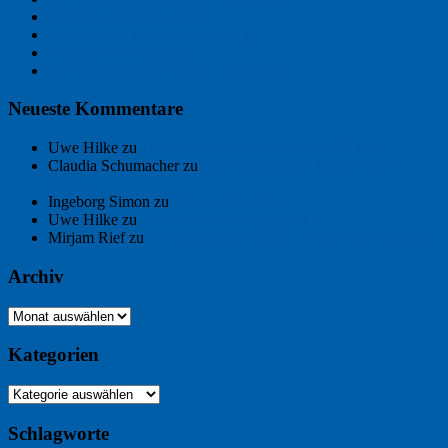
Freitagsfoto: Wasserläufer
Freitagsfoto: Morgendämmerung
Freitagsfoto: Pétanque
Ein Gespräch über Autos – mit der KI
Neueste Kommentare
Uwe Hilke
zu
Der Name an der Wand: André Chaix
Claudia Schumacher
zu
Der Name an der Wand: André
Chaix
Ingeborg Simon
zu
Freitagsfoto: Meer
Uwe Hilke
zu
Freiheit statt Abhängigkeit
Mirjam Rief
zu
Großmeister der kleinen Form: Peter Bichsel
Archiv
Archiv
Kategorien
Kategorien
Schlagworte