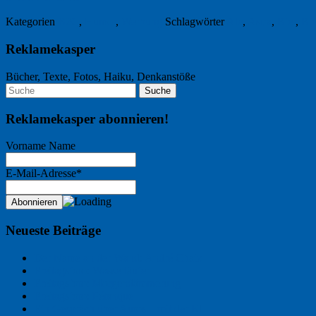
Kategorien
B2C
,
Humor
,
Werbung
Schlagwörter
Ale
,
Astra
,
Bier
,
Bi
Reklamekasper
Bücher, Texte, Fotos, Haiku, Denkanstöße
Reklamekasper abonnieren!
Vorname Name
E-Mail-Adresse*
Neueste Beiträge
Der Name an der Wand: André Chaix
Freitagsfoto: Wasserläufer
Freitagsfoto: Morgendämmerung
Freitagsfoto: Pétanque
Ein Gespräch über Autos – mit der KI