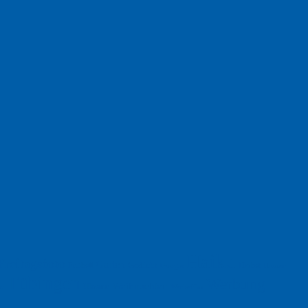
Haiku
Freitagsfoto
Garten
Gedicht
Fußball
Herbst
Humor
Google
Tübingen
Werbung
Weihnachten
Ukraine
xt
Werbefilm