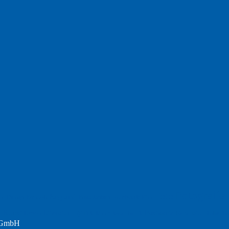
Fotografie
Foto
England
Facebook
Design
Ecussols
Erika Jantzen
nd
Film
Lyrik
Kunst
Lesen
Literatur
Postkarte
n
Meer
Rezension
Rilke
Natur
Te
Politik
r GmbH