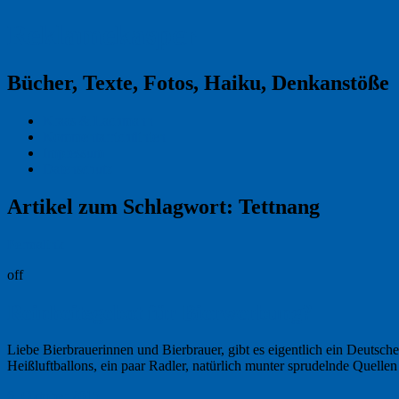
Reklamekasper
Bücher, Texte, Fotos, Haiku, Denkanstöße
Kraas & Lachmann
Kommentarrichtlinien
Impressum
Datenschutz
Artikel zum Schlagwort:
Tettnang
Permalink
off
Reinheitsgebot für Bierwerbung?
Liebe Bierbrauerinnen und Bierbrauer, gibt es eigentlich ein Deutsche
Heißluftballons, ein paar Radler, natürlich munter sprudelnde Quelle
6. Oktober 2015