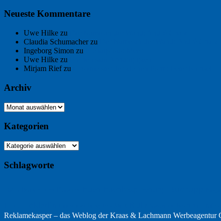
Neueste Kommentare
Uwe Hilke
zu
Der Name an der Wand: André Chaix
Claudia Schumacher
zu
Der Name an der Wand: André Chaix
Ingeborg Simon
zu
Freitagsfoto: Meer
Uwe Hilke
zu
Freiheit statt Abhängigkeit
Mirjam Rief
zu
Großmeister der kleinen Form: Peter Bichsel
Archiv
Archiv
Kategorien
Kategorien
Schlagworte
Buchtipp
Buch
Buchbesprechung
B2B
Bouvier des Flandres
Burgu
Hölderlin
Jack Ridl
Hund
Kommunikatio
Industriewerbung
Issa
Klimawandel
Reklamekasper – das Weblog der
Kraas & Lachmann Werbeagentu