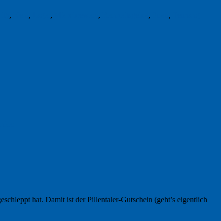
ith
,
Kent
,
Lager
,
Microbrewery
,
Reinheitsgebot
,
Stout
,
Tettnang
inker
chleppt hat. Damit ist der Pillentaler-Gutschein (geht’s eigentlich