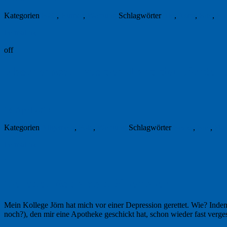
Kategorien
B2C
,
Humor
,
Werbung
Schlagwörter
Ale
,
Astra
,
Bier
,
Bi
Permalink
off
Flaschenpost – aus dem Land der Dichter 
14. April 2013
Kategorien
Allgemein
,
Foto
,
Werbung
Schlagwörter
Becks
,
Bier
,
Flas
Permalink
1
Gerettet: Astra statt Pillentaler
Mein Kollege Jörn hat mich vor einer Depression ge­rettet. Wie? Indem
noch?), den mir eine Apo­the­ke geschickt hat, schon wieder fast ver