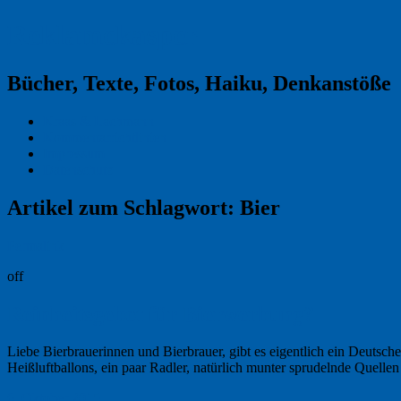
Reklamekasper
Bücher, Texte, Fotos, Haiku, Denkanstöße
Kraas & Lachmann
Kommentarrichtlinien
Impressum
Datenschutz
Artikel zum Schlagwort:
Bier
Permalink
off
Reinheitsgebot für Bierwerbung?
Liebe Bierbrauerinnen und Bierbrauer, gibt es eigentlich ein Deutsche
Heißluftballons, ein paar Radler, natürlich munter sprudelnde Quelle
6. Oktober 2015