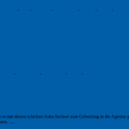
erwerbung
,
Bitter
,
Craft Beer
,
Einheitsgebot
,
England
,
Hopfen
,
John Sm
und Trinker
che leer
,
Flaschenpost
,
grünes Segel
,
Karibik
,
Land der Dichter und Tr
 er mir diesen schicken Astra-Sechser zum Geburtstag in die Agentur ges
gessen. …
Weiterlesen
→