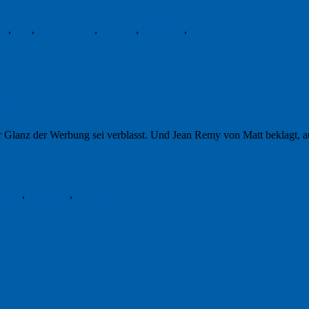
er
,
Bier
,
Bierwerbung
,
Dittsche
,
Pillentaler
,
Viral
ier?
er Glanz der Werbung sei verblasst. Und Jean Remy von Matt beklagt, a
weile
,
Tübingen
,
Werbung