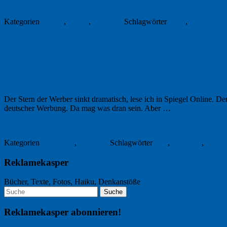
16. Juli 2012
Kategorien
Humor
,
Marke
,
Werbung
Schlagwörter
Astra
,
Astra-Sechs
Permalink
2
Langweilige Werbung! Immer nur unser B
Der Stern der Werber sinkt dramatisch, lese ich in Spiegel Online. D
deutscher Werbung. Da mag was dran sein. Aber …
Weiterlesen
→
9. Juli 2009
Kategorien
Allgemein
,
Werbung
Schlagwörter
Bier
,
Guinness
,
Lange
Reklamekasper
Bücher, Texte, Fotos, Haiku, Denkanstöße
Reklamekasper abonnieren!