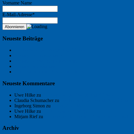
Vorname Name
E-Mail-Adresse*
Neueste Beiträge
Der Name an der Wand: André Chaix
Freitagsfoto: Wasserläufer
Freitagsfoto: Morgendämmerung
Freitagsfoto: Pétanque
Ein Gespräch über Autos – mit der KI
Neueste Kommentare
Uwe Hilke
zu
Der Name an der Wand: André Chaix
Claudia Schumacher
zu
Der Name an der Wand: André Chaix
Ingeborg Simon
zu
Freitagsfoto: Meer
Uwe Hilke
zu
Freiheit statt Abhängigkeit
Mirjam Rief
zu
Großmeister der kleinen Form: Peter Bichsel
Archiv