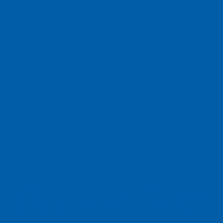
Haiku
Freitagsfoto
Garten
Gedicht
Fußball
Herbst
Humor
Google
Tübingen
Werbung
Weihnachten
Ukraine
xt
Werbefilm