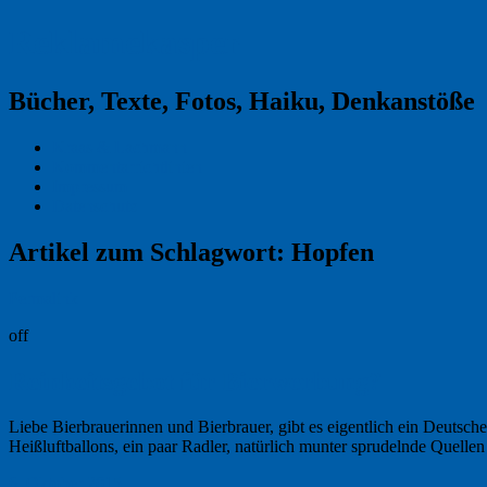
Reklamekasper
Bücher, Texte, Fotos, Haiku, Denkanstöße
Kraas & Lachmann
Kommentarrichtlinien
Impressum
Datenschutz
Artikel zum Schlagwort:
Hopfen
Permalink
off
Reinheitsgebot für Bierwerbung?
Liebe Bierbrauerinnen und Bierbrauer, gibt es eigentlich ein Deutsche
Heißluftballons, ein paar Radler, natürlich munter sprudelnde Quelle
6. Oktober 2015