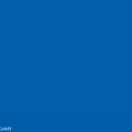
Fotografie
Foto
England
Facebook
Design
Ecussols
Erika Jantzen
nd
Film
Lyrik
Kunst
Lesen
Literatur
Postkarte
n
Meer
Rezension
Rilke
Natur
Te
Politik
r GmbH