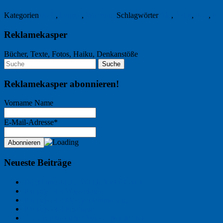
Kategorien
B2C
,
Humor
,
Werbung
Schlagwörter
Ale
,
Astra
,
Bier
,
Bi
Reklamekasper
Bücher, Texte, Fotos, Haiku, Denkanstöße
Reklamekasper abonnieren!
Vorname Name
E-Mail-Adresse*
Neueste Beiträge
Der Name an der Wand: André Chaix
Freitagsfoto: Wasserläufer
Freitagsfoto: Morgendämmerung
Freitagsfoto: Pétanque
Ein Gespräch über Autos – mit der KI