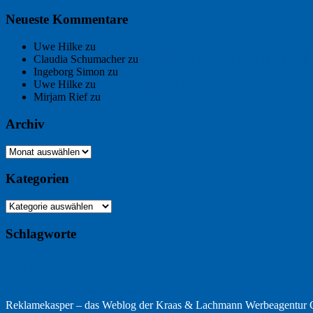
Neueste Kommentare
Uwe Hilke
zu
Der Name an der Wand: André Chaix
Claudia Schumacher
zu
Der Name an der Wand: André Chaix
Ingeborg Simon
zu
Freitagsfoto: Meer
Uwe Hilke
zu
Freiheit statt Abhängigkeit
Mirjam Rief
zu
Großmeister der kleinen Form: Peter Bichsel
Archiv
Archiv
Kategorien
Kategorien
Schlagworte
Buchtipp
Buch
Buchbesprechung
B2B
Bouvier des Flandres
Burgu
Hölderlin
Jack Ridl
Hund
Kommunikatio
Industriewerbung
Issa
Klimawandel
Reklamekasper – das Weblog der
Kraas & Lachmann Werbeagentu