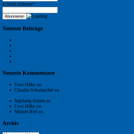
E-Mail-Adresse*
Neueste Beiträge
Der Name an der Wand: André Chaix
Freitagsfoto: Wasserläufer
Freitagsfoto: Morgendämmerung
Freitagsfoto: Pétanque
Ein Gespräch über Autos – mit der KI
Neueste Kommentare
Uwe Hilke
zu
Der Name an der Wand: André Chaix
Claudia Schumacher
zu
Der Name an der Wand: André
Chaix
Ingeborg Simon
zu
Freitagsfoto: Meer
Uwe Hilke
zu
Freiheit statt Abhängigkeit
Mirjam Rief
zu
Großmeister der kleinen Form: Peter Bichsel
Archiv