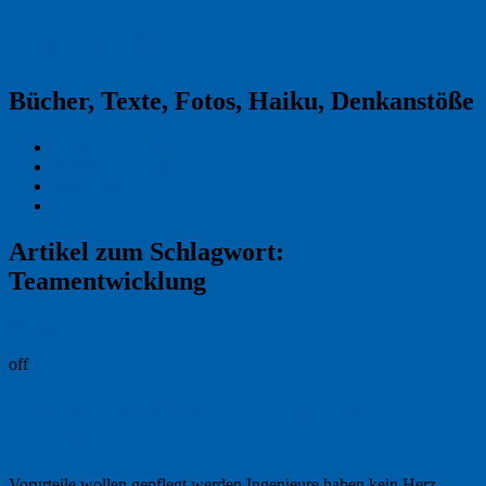
Reklamekasper
Bücher, Texte, Fotos, Haiku, Denkanstöße
Kraas & Lachmann
Kommentarrichtlinien
Impressum
Datenschutz
Artikel zum Schlagwort:
Teamentwicklung
Permalink
off
Was für ein Theater: Fortbildung für
Ingenieure
Vorurteile wollen gepflegt werden Ingenieure haben kein Herz.