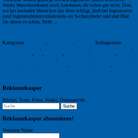
Weder Maschinenbauer noch Autobauer, die schon gar nicht. Dort,
wo bei normalen Menschen das Herz schlägt, läuft bei Ingenieuren
(und Ingenieurinnen) mindestens ein Sechszylinder und statt Blut,
Sie ahnen es schon, fließt …
Weiterlesen
→
2. Dezember 2014
Kategorien
Allgemein
,
Gesellschaft
,
Menschen
Schlagwörter
Automobilindustrie
,
Christian Müller-Bagehl
,
Engineering-Partner
,
Führungskräfte
,
IAV
,
Ingenieur
,
Management by Enabling
,
Management by Montaigne
,
Martin Fahrner
,
Metakommunikation
,
Montaigne
,
Personalentwicklung
,
Potenzialentwicklung
,
Teamentwicklung
,
Theater
,
Theaterworkshop
,
ubf
,
Vorurteil
,
Wilfried Braig
Reklamekasper
Bücher, Texte, Fotos, Haiku, Denkanstöße
Reklamekasper abonnieren!
Vorname Name