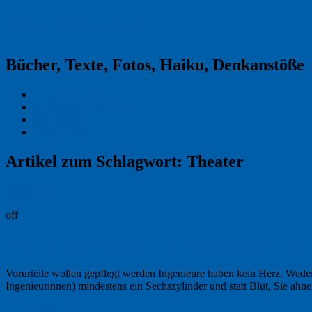
Reklamekasper
Bücher, Texte, Fotos, Haiku, Denkanstöße
Kraas & Lachmann
Kommentarrichtlinien
Impressum
Datenschutz
Artikel zum Schlagwort:
Theater
Permalink
off
Was für ein Theater: Fortbildung für Inge
Vorurteile wollen gepflegt werden Ingenieure haben kein Herz. Wede
Ingenieurinnen) mindestens ein Sechszylinder und statt Blut, Sie ahn
2. Dezember 2014