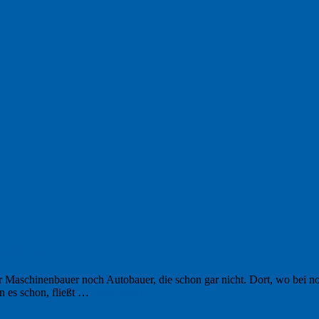
nieure
r Maschinenbauer noch Autobauer, die schon gar nicht. Dort, wo bei no
en es schon, fließt …
Weiterlesen
→