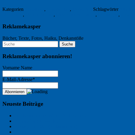
Kategorien
Allgemein
,
Gesellschaft
,
Menschen
Schlagwörter
Automob
Montaigne
,
Martin Fahrner
,
Metakommunikation
,
Montaigne
,
Person
Reklamekasper
Bücher, Texte, Fotos, Haiku, Denkanstöße
Reklamekasper abonnieren!
Vorname Name
E-Mail-Adresse*
Neueste Beiträge
Der Name an der Wand: André Chaix
Freitagsfoto: Wasserläufer
Freitagsfoto: Morgendämmerung
Freitagsfoto: Pétanque