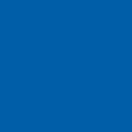
Fotografie
Foto
England
Facebook
Design
Ecussols
Erika Jantzen
nd
Film
Lyrik
Kunst
Lesen
Literatur
Postkarte
n
Meer
Rezension
Rilke
Natur
Te
Politik