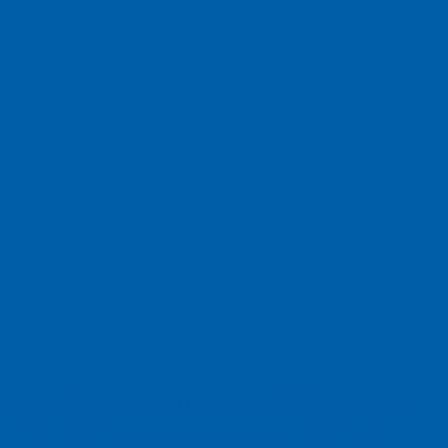
Haiku
Freitagsfoto
Garten
Gedicht
Fußball
Herbst
Humor
Google
Tübingen
Werbung
Weihnachten
Ukraine
xt
Werbefilm