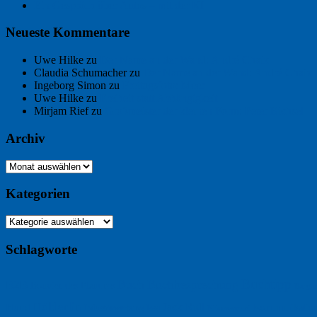
Ein Gespräch über Autos – mit der KI
Neueste Kommentare
Uwe Hilke
zu
Der Name an der Wand: André Chaix
Claudia Schumacher
zu
Der Name an der Wand: André Chaix
Ingeborg Simon
zu
Freitagsfoto: Meer
Uwe Hilke
zu
Freiheit statt Abhängigkeit
Mirjam Rief
zu
Großmeister der kleinen Form: Peter Bichsel
Archiv
Archiv
Kategorien
Kategorien
Schlagworte
Buchtipp
Buch
Buchbesprechung
B2B
Bouvier des Flandres
Burgu
Hölderlin
Jack Ridl
Hund
Kommunikatio
Industriewerbung
Issa
Klimawandel