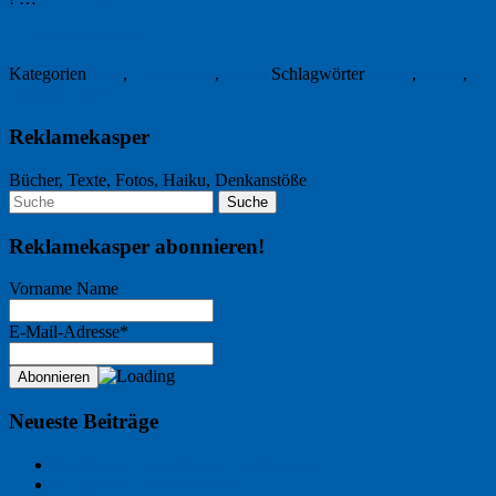
31. Dezember 2021
Kategorien
Foto
,
Freitagsfoto
,
Haiku
Schlagwörter
Haiku
,
Nebel
,
Silvester 2021
Reklamekasper
Bücher, Texte, Fotos, Haiku, Denkanstöße
Reklamekasper abonnieren!
Vorname Name
E-Mail-Adresse*
Neueste Beiträge
Der Name an der Wand: André Chaix
Freitagsfoto: Wasserläufer