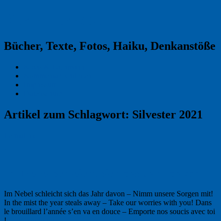
Reklamekasper
Bücher, Texte, Fotos, Haiku, Denkanstöße
Kraas & Lachmann
Kommentarrichtlinien
Impressum
Datenschutz
Artikel zum Schlagwort:
Silvester 2021
Permalink
1
Im Nebel schleicht sich das Jahr davon
Im Nebel schleicht sich das Jahr davon – Nimm unsere Sorgen mit!
In the mist the year steals away – Take our worries with you! Dans
le brouillard l’année s’en va en douce – Emporte nos soucis avec toi
! …
Weiterlesen
→