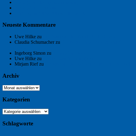
Freitagsfoto: Morgendämmerung
Freitagsfoto: Pétanque
Ein Gespräch über Autos – mit der KI
Neueste Kommentare
Uwe Hilke
zu
Der Name an der Wand: André Chaix
Claudia Schumacher
zu
Der Name an der Wand: André
Chaix
Ingeborg Simon
zu
Freitagsfoto: Meer
Uwe Hilke
zu
Freiheit statt Abhängigkeit
Mirjam Rief
zu
Großmeister der kleinen Form: Peter Bichsel
Archiv
Archiv
Kategorien
Kategorien
Schlagworte
Buchtipp
Buch
Buchbesprechung
B2B