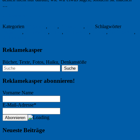
…
Weiterlesen
→
2. September 2016
Kategorien
Allgemein
,
Foto
,
Freitagsfoto
,
Tier
Schlagwörter
Bullterrier
,
Freitagsfoto
,
Hund
,
Shakespeare
,
Sonette
,
Staffordshire
,
Süddeutsche
Reklamekasper
Bücher, Texte, Fotos, Haiku, Denkanstöße
Reklamekasper abonnieren!
Vorname Name
E-Mail-Adresse*
Neueste Beiträge