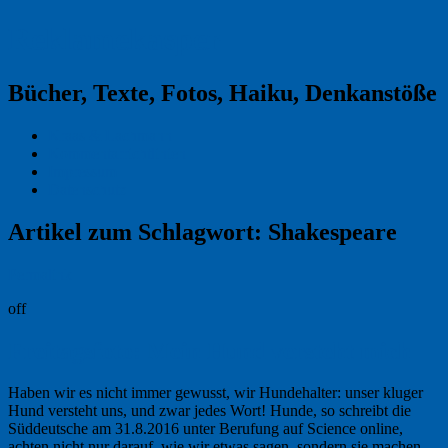
Reklamekasper
Bücher, Texte, Fotos, Haiku, Denkanstöße
Kraas & Lachmann
Kommentarrichtlinien
Impressum
Datenschutz
Artikel zum Schlagwort:
Shakespeare
Permalink
off
Freitagsfoto: Mein Hund versteht mich
Haben wir es nicht immer gewusst, wir Hundehalter: unser kluger
Hund versteht uns, und zwar jedes Wort! Hunde, so schreibt die
Süddeutsche am 31.8.2016 unter Berufung auf Science online,
achten nicht nur darauf, wie wir etwas sagen, sondern sie machen