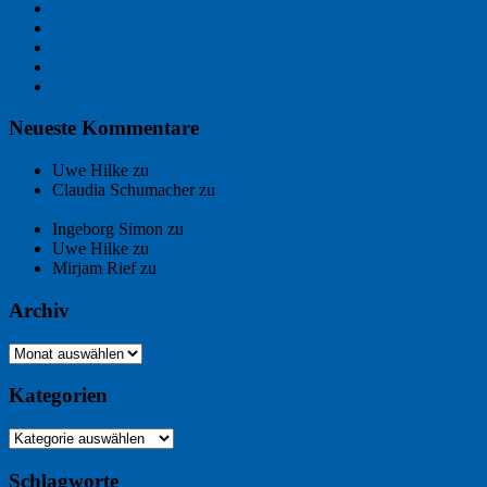
Der Name an der Wand: André Chaix
Freitagsfoto: Wasserläufer
Freitagsfoto: Morgendämmerung
Freitagsfoto: Pétanque
Ein Gespräch über Autos – mit der KI
Neueste Kommentare
Uwe Hilke
zu
Der Name an der Wand: André Chaix
Claudia Schumacher
zu
Der Name an der Wand: André
Chaix
Ingeborg Simon
zu
Freitagsfoto: Meer
Uwe Hilke
zu
Freiheit statt Abhängigkeit
Mirjam Rief
zu
Großmeister der kleinen Form: Peter Bichsel
Archiv
Archiv
Kategorien
Kategorien
Schlagworte