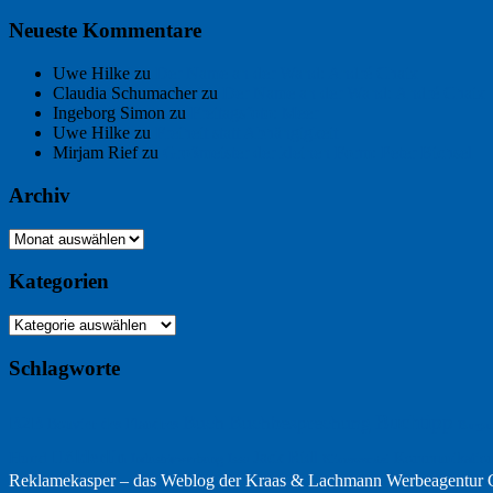
Neueste Kommentare
Uwe Hilke
zu
Der Name an der Wand: André Chaix
Claudia Schumacher
zu
Der Name an der Wand: André Chaix
Ingeborg Simon
zu
Freitagsfoto: Meer
Uwe Hilke
zu
Freiheit statt Abhängigkeit
Mirjam Rief
zu
Großmeister der kleinen Form: Peter Bichsel
Archiv
Archiv
Kategorien
Kategorien
Schlagworte
Buchtipp
Buch
Buchbesprechung
B2B
Bouvier des Flandres
Burgu
Hölderlin
Jack Ridl
Hund
Kommunikatio
Industriewerbung
Issa
Klimawandel
Reklamekasper – das Weblog der
Kraas & Lachmann Werbeagentu