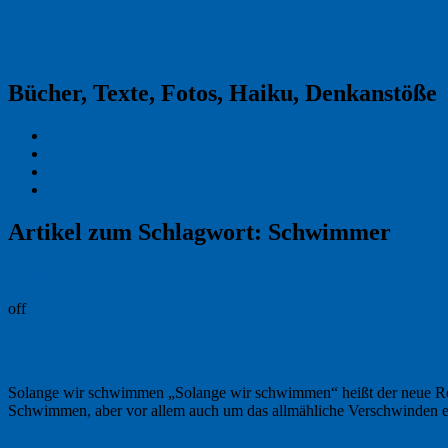
Reklamekasper
Bücher, Texte, Fotos, Haiku, Denkanstöße
Kraas & Lachmann
Kommentarrichtlinien
Impressum
Datenschutz
Artikel zum Schlagwort:
Schwimmer
Permalink
off
„Solange wir schwimmen“ · Roman von Ju
Solange wir schwimmen „Solange wir schwimmen“ heißt der neue Roma
Schwimmen, aber vor allem auch um das allmähliche Verschwinden 
27. Oktober 2023