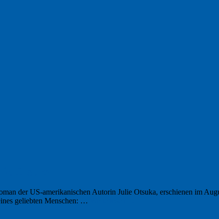
lie Otsuka
n der US-amerikanischen Autorin Julie Otsuka, erschienen im August
eines geliebten Menschen: …
Weiterlesen
→