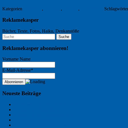
Kategorien
Allgemein
,
Buchtipp
,
Literatur
,
Schwimmen
Schlagwörte
Reklamekasper
Bücher, Texte, Fotos, Haiku, Denkanstöße
Reklamekasper abonnieren!
Vorname Name
E-Mail-Adresse*
Neueste Beiträge
Der Name an der Wand: André Chaix
Freitagsfoto: Wasserläufer
Freitagsfoto: Morgendämmerung
Freitagsfoto: Pétanque
Ein Gespräch über Autos – mit der KI