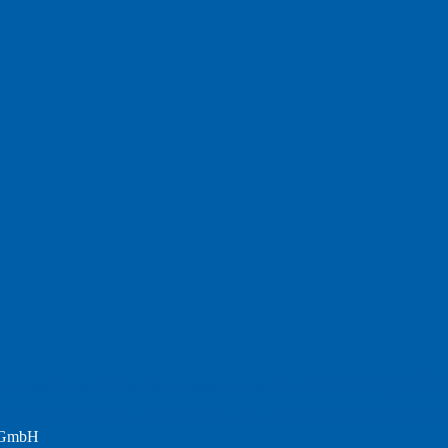
Fotografie
Foto
England
Facebook
Design
Ecussols
Erika Jantzen
nd
Film
Lyrik
Kunst
Lesen
Literatur
Postkarte
n
Meer
Rezension
Rilke
Natur
Te
Politik
r GmbH