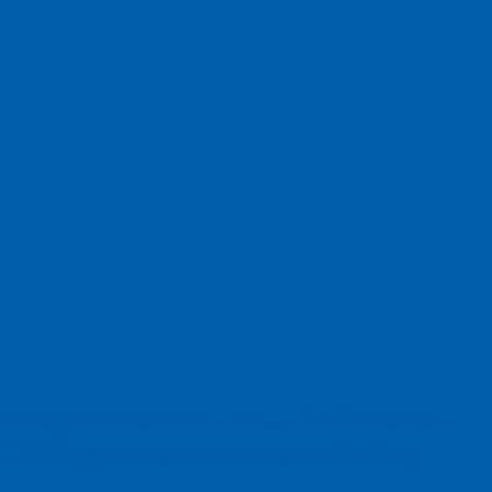
Haiku
Freitagsfoto
Garten
Gedicht
Fußball
Herbst
Humor
Google
Tübingen
Werbung
Weihnachten
Ukraine
xt
Werbefilm