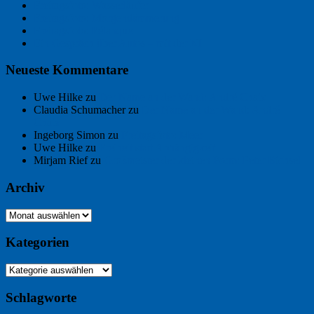
Freitagsfoto: Wasserläufer
Freitagsfoto: Morgendämmerung
Freitagsfoto: Pétanque
Ein Gespräch über Autos – mit der KI
Neueste Kommentare
Uwe Hilke
zu
Der Name an der Wand: André Chaix
Claudia Schumacher
zu
Der Name an der Wand: André
Chaix
Ingeborg Simon
zu
Freitagsfoto: Meer
Uwe Hilke
zu
Freiheit statt Abhängigkeit
Mirjam Rief
zu
Großmeister der kleinen Form: Peter Bichsel
Archiv
Archiv
Kategorien
Kategorien
Schlagworte