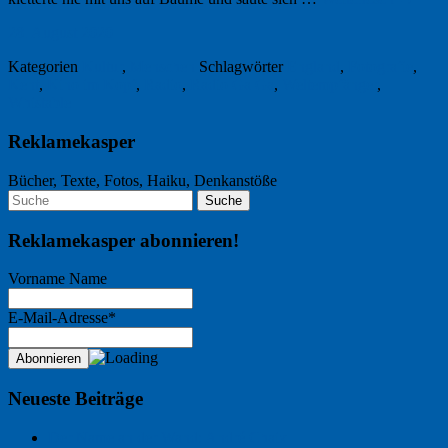
28. August 2020
Kategorien
Kultur
,
Menschen
Schlagwörter
England
,
Fotografie
,
Kent
,
Kino im Kopf
,
Radio
,
Radio Ga Ga
,
Weltempfänger
,
Whistable
Reklamekasper
Bücher, Texte, Fotos, Haiku, Denkanstöße
Reklamekasper abonnieren!
Vorname Name
E-Mail-Adresse*
Neueste Beiträge
Der Name an der Wand: André Chaix