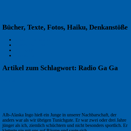
Reklamekasper
Bücher, Texte, Fotos, Haiku, Denkanstöße
Kraas & Lachmann
Kommentarrichtlinien
Impressum
Datenschutz
Artikel zum Schlagwort:
Radio Ga Ga
Permalink
2
Weltempfänger Ingo
Alb-Alaska Ingo hieß ein Junge in unserer Nachbarschaft, der
anders war als wir übrigen Tunichgute. Er war zwei oder drei Jahre
jünger als ich, ziemlich schüchtern und nicht besonders sportlich. Er
kletterte nie mit uns auf Bäume und saute sich …
Weiterlesen
→