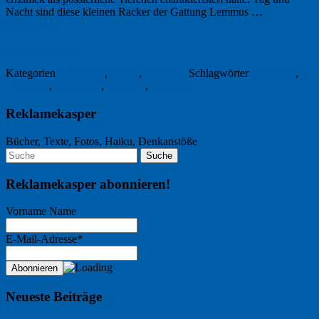
Nacht sind diese kleinen Racker der Gattung Lemmus …
Weiterlesen
→
12. Januar 2011
Kategorien
Allgemein
,
Kultur
,
Werbung
Schlagwörter
Facebook
,
Lemming
,
Marketing
,
Petabyte
,
Telefon
Reklamekasper
Bücher, Texte, Fotos, Haiku, Denkanstöße
Reklamekasper abonnieren!
Vorname Name
E-Mail-Adresse*
Neueste Beiträge