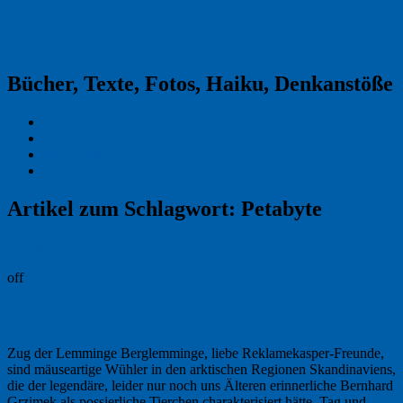
Reklamekasper
Bücher, Texte, Fotos, Haiku, Denkanstöße
Kraas & Lachmann
Kommentarrichtlinien
Impressum
Datenschutz
Artikel zum Schlagwort:
Petabyte
Permalink
off
Lemminge und Freunde in Panik
Zug der Lemminge Berglemminge, liebe Reklamekasper-Freunde,
sind mäuseartige Wühler in den arktischen Regionen Skandinaviens,
die der legendäre, leider nur noch uns Älteren erinnerliche Bernhard
Grzimek als possierliche Tierchen charakterisiert hätte. Tag und