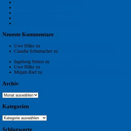
Der Name an der Wand: André Chaix
Freitagsfoto: Wasserläufer
Freitagsfoto: Morgendämmerung
Freitagsfoto: Pétanque
Ein Gespräch über Autos – mit der KI
Neueste Kommentare
Uwe Hilke
zu
Der Name an der Wand: André Chaix
Claudia Schumacher
zu
Der Name an der Wand: André
Chaix
Ingeborg Simon
zu
Freitagsfoto: Meer
Uwe Hilke
zu
Freiheit statt Abhängigkeit
Mirjam Rief
zu
Großmeister der kleinen Form: Peter Bichsel
Archiv
Archiv
Kategorien
Kategorien
Schlagworte