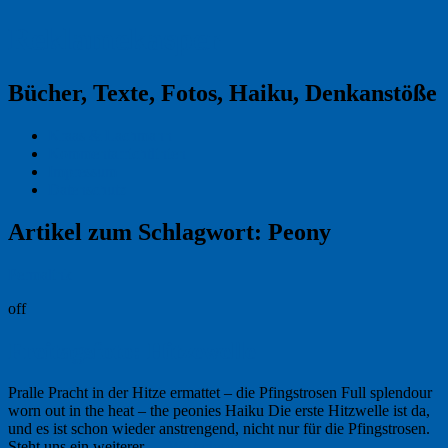
Reklamekasper
Bücher, Texte, Fotos, Haiku, Denkanstöße
Kraas & Lachmann
Kommentarrichtlinien
Impressum
Datenschutz
Artikel zum Schlagwort:
Peony
Permalink
off
Freitagsfoto: Hitzewelle
Pralle Pracht in der Hitze ermattet – die Pfingstrosen Full splendour
worn out in the heat – the peonies Haiku Die erste Hitzwelle ist da,
und es ist schon wieder anstrengend, nicht nur für die Pfingstrosen.
Steht uns ein weiterer …
Weiterlesen
→