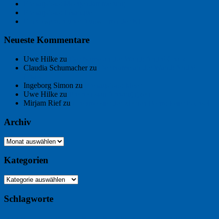
Freitagsfoto: Morgendämmerung
Freitagsfoto: Pétanque
Ein Gespräch über Autos – mit der KI
Neueste Kommentare
Uwe Hilke
zu
Der Name an der Wand: André Chaix
Claudia Schumacher
zu
Der Name an der Wand: André
Chaix
Ingeborg Simon
zu
Freitagsfoto: Meer
Uwe Hilke
zu
Freiheit statt Abhängigkeit
Mirjam Rief
zu
Großmeister der kleinen Form: Peter Bichsel
Archiv
Archiv
Kategorien
Kategorien
Schlagworte
Buchtipp
Buch
Buchbesprechung
B2B