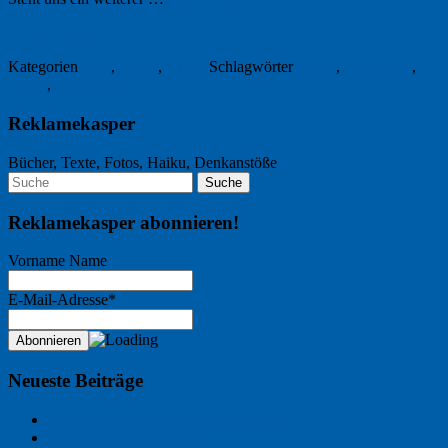
18. Juni 2021
Kategorien
Foto
,
Haiku
,
Klima
Schlagwörter
Haiku
,
Hitzewelle
,
Peony
,
Pfingstrose
Reklamekasper
Bücher, Texte, Fotos, Haiku, Denkanstöße
Reklamekasper abonnieren!
Vorname Name
E-Mail-Adresse*
Neueste Beiträge
Der Name an der Wand: André Chaix
Freitagsfoto: Wasserläufer