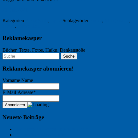
23. Juli 2021
Kategorien
Freitagsfoto
,
Lyrik
Schlagwörter
Emma
,
Morgenstern
,
Möwe
,
Möwenlied
Reklamekasper
Bücher, Texte, Fotos, Haiku, Denkanstöße
Reklamekasper abonnieren!
Vorname Name
E-Mail-Adresse*
Neueste Beiträge
Der Name an der Wand: André Chaix
Freitagsfoto: Wasserläufer