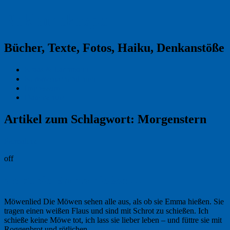
Reklamekasper
Bücher, Texte, Fotos, Haiku, Denkanstöße
Kraas & Lachmann
Kommentarrichtlinien
Impressum
Datenschutz
Artikel zum Schlagwort:
Morgenstern
Permalink
off
als ob sie Emma hießen …
Möwenlied Die Möwen sehen alle aus, als ob sie Emma hießen. Sie
tragen einen weißen Flaus und sind mit Schrot zu schießen. Ich
schieße keine Möwe tot, ich lass sie lieber leben – und füttre sie mit
Roggenbrot und rötlichen …
Weiterlesen
→