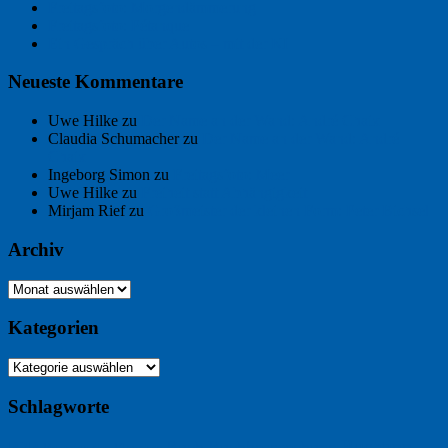
Freitagsfoto: Morgendämmerung
Freitagsfoto: Pétanque
Ein Gespräch über Autos – mit der KI
Neueste Kommentare
Uwe Hilke
zu
Der Name an der Wand: André Chaix
Claudia Schumacher
zu
Der Name an der Wand: André
Chaix
Ingeborg Simon
zu
Freitagsfoto: Meer
Uwe Hilke
zu
Freiheit statt Abhängigkeit
Mirjam Rief
zu
Großmeister der kleinen Form: Peter Bichsel
Archiv
Archiv
Kategorien
Kategorien
Schlagworte
Buchtipp
Buch
Buchbesprechung
B2B