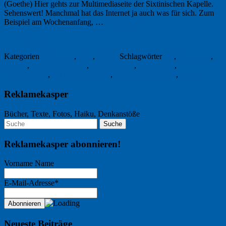
(Goethe) Hier gehts zur Multimediaseite der Sixtinischen Kapelle.
Sehenswert! Manchmal hat das Internet ja auch was für sich. Zum
Beispiel am Wochenanfang, …
Weiterlesen
→
7. Februar 2012
Kategorien
Allgemein
,
Foto
,
Kultur
Schlagwörter
3D
,
Fotografie
,
Goethe
,
Italienische Reise
,
Michelangelo
,
Multimedia
,
Panoramabild
,
Rundumfotografie
,
Sixtinische Kapelle
,
Vatikan
Reklamekasper
Bücher, Texte, Fotos, Haiku, Denkanstöße
Reklamekasper abonnieren!
Vorname Name
E-Mail-Adresse*
Neueste Beiträge