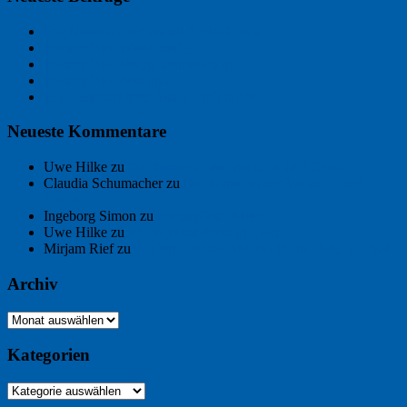
Der Name an der Wand: André Chaix
Freitagsfoto: Wasserläufer
Freitagsfoto: Morgendämmerung
Freitagsfoto: Pétanque
Ein Gespräch über Autos – mit der KI
Neueste Kommentare
Uwe Hilke
zu
Der Name an der Wand: André Chaix
Claudia Schumacher
zu
Der Name an der Wand: André
Chaix
Ingeborg Simon
zu
Freitagsfoto: Meer
Uwe Hilke
zu
Freiheit statt Abhängigkeit
Mirjam Rief
zu
Großmeister der kleinen Form: Peter Bichsel
Archiv
Archiv
Kategorien
Kategorien