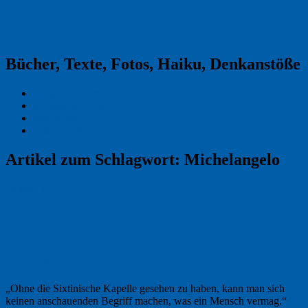
Reklamekasper
Bücher, Texte, Fotos, Haiku, Denkanstöße
Kraas & Lachmann
Kommentarrichtlinien
Impressum
Datenschutz
Artikel zum Schlagwort:
Michelangelo
Permalink
1
Multimedia in der Sixtinischen
Dimension
„Ohne die Sixtinische Kapelle gesehen zu haben, kann man sich
keinen anschauenden Begriff machen, was ein Mensch vermag.“