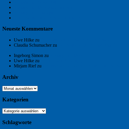
Freitagsfoto: Wasserläufer
Freitagsfoto: Morgendämmerung
Freitagsfoto: Pétanque
Ein Gespräch über Autos – mit der KI
Neueste Kommentare
Uwe Hilke
zu
Der Name an der Wand: André Chaix
Claudia Schumacher
zu
Der Name an der Wand: André
Chaix
Ingeborg Simon
zu
Freitagsfoto: Meer
Uwe Hilke
zu
Freiheit statt Abhängigkeit
Mirjam Rief
zu
Großmeister der kleinen Form: Peter Bichsel
Archiv
Archiv
Kategorien
Kategorien
Schlagworte