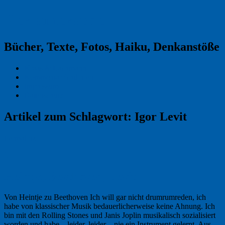
Reklamekasper
Bücher, Texte, Fotos, Haiku, Denkanstöße
Kraas & Lachmann
Kommentarrichtlinien
Impressum
Datenschutz
Artikel zum Schlagwort:
Igor Levit
Permalink
1
Heintje, Beethoven, Levit
Von Heintje zu Beethoven Ich will gar nicht drumrumreden, ich
habe von klassischer Musik bedauerlicherweise keine Ahnung. Ich
bin mit den Rolling Stones und Janis Joplin musikalisch sozialisiert
worden und habe – leider, leider – nie ein Instrument gelernt. Aus …