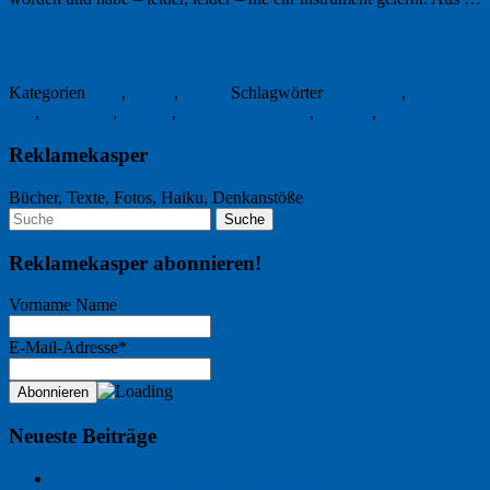
Weiterlesen
→
17. Januar 2020
Kategorien
Foto
,
Kultur
,
Musik
Schlagwörter
Beethoven
,
Grün-
Dur
,
Igor Levit
,
Klavier
,
Mondscheinsonate
,
Podcast
,
Sinfonie
Reklamekasper
Bücher, Texte, Fotos, Haiku, Denkanstöße
Reklamekasper abonnieren!
Vorname Name
E-Mail-Adresse*
Neueste Beiträge
Der Name an der Wand: André Chaix