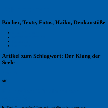
Reklamekasper
Bücher, Texte, Fotos, Haiku, Denkanstöße
Kraas & Lachmann
Kommentarrichtlinien
Impressum
Datenschutz
Artikel zum Schlagwort:
Der Klang der
Seele
Permalink
off
Freitagsfoto: Glück im rechten
Augenblick
Ist Euch/Ihnen aufgefallen, wie gut die meisten unserer