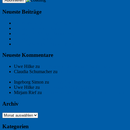
Neueste Beiträge
Der Name an der Wand: André Chaix
Freitagsfoto: Wasserläufer
Freitagsfoto: Morgendämmerung
Freitagsfoto: Pétanque
Ein Gespräch über Autos – mit der KI
Neueste Kommentare
Uwe Hilke
zu
Der Name an der Wand: André Chaix
Claudia Schumacher
zu
Der Name an der Wand: André
Chaix
Ingeborg Simon
zu
Freitagsfoto: Meer
Uwe Hilke
zu
Freiheit statt Abhängigkeit
Mirjam Rief
zu
Großmeister der kleinen Form: Peter Bichsel
Archiv
Archiv
Kategorien