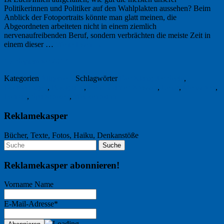
Politikerinnen und Politiker auf den Wahlplakten aussehen? Beim
Anblick der Fotoportraits könnte man glatt meinen, die
Abgeordneten arbeiteten nicht in einem ziemlich
nervenaufreibenden Beruf, sondern verbrächten die meiste Zeit in
einem dieser …
Weiterlesen
→
15. September 2017
Kategorien
Allgemein
Schlagwörter
Der Klang der Seele
,
Dormettingen
,
Fotografie
,
Henri Cartier-Bresson
,
Leica
,
Menschen
,
Portrait
,
Sparsamkeit
,
Weckenmann
Reklamekasper
Bücher, Texte, Fotos, Haiku, Denkanstöße
Reklamekasper abonnieren!
Vorname Name
E-Mail-Adresse*