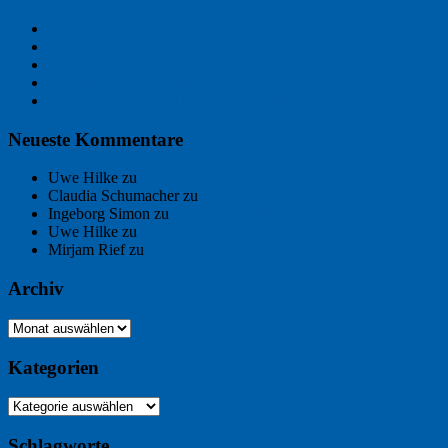
Der Name an der Wand: André Chaix
Freitagsfoto: Wasserläufer
Freitagsfoto: Morgendämmerung
Freitagsfoto: Pétanque
Ein Gespräch über Autos – mit der KI
Neueste Kommentare
Uwe Hilke
zu
Der Name an der Wand: André Chaix
Claudia Schumacher
zu
Der Name an der Wand: André Chaix
Ingeborg Simon
zu
Freitagsfoto: Meer
Uwe Hilke
zu
Freiheit statt Abhängigkeit
Mirjam Rief
zu
Großmeister der kleinen Form: Peter Bichsel
Archiv
Archiv
Kategorien
Kategorien
Schlagworte