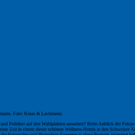
k
nmann. Foto: Kraas & Lachmann.
n und Politiker auf den Wahlplakten aussehen? Beim Anblick der Fotopor
iste Zeit in einem dieser schönen Wellness-Hotels in den Schweizer A
die Fotografen und Photoshop-Experten in diese Portraits investiert habe