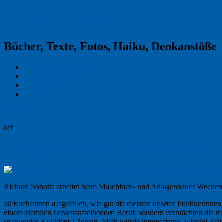
Reklamekasper
Bücher, Texte, Fotos, Haiku, Denkanstöße
Kraas & Lachmann
Kommentarrichtlinien
Impressum
Datenschutz
Permalink
off
Freitagsfoto: Glück im rechten Augenblic
Richard Sobotta arbeitet beim Maschinen- und Anlagenbauer Wecke
Ist Euch/Ihnen aufgefallen, wie gut die meisten unserer Politikerinne
einem ziemlich nervenaufreibenden Beruf, sondern verbrächten die me
strahlendes Kukident-Lächeln. Mich würde interessieren, wieviel Zeit 