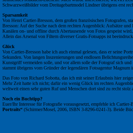
Schwarzweißbilder vom Dreitagebartmodel Lindner übrigens erst rech
Sparsamkeit
Von Henri Cartier-Bresson, dem großen französischen Fotografen, st
Bresson: Auf der Suche nach dem rechten Augenblick: Aufsätze und Eri
Kanälen on- und offline durch Abertausende von Fotos gespeist wird, k
Allein das Arsenal von Filtern diverser Gratis-Fotoapps ist beeindruck
Glück
Von Cartier-Bresson habe ich auch einmal gelesen, dass er seine Port
Sekunden. Von langen Inszenierungen und endlosen Belichtungsreihen
Kunstgriff vermeiden solle, und vor allem solle der Fotograf sich u
stammt übrigens vom Gründer der legendären Fotoagentur Magnum in
Das Foto von Richard Sobotta, das ich mit seiner Erlaubnis hier ze
Mehr Zeit hatte ich nicht; dafür ein wenig Glück im rechten Augenbl
weltweit einen sehr guten Ruf und Menschen dort sind zu recht stolz a
Noch ein Buchtipp?
Euer/Ihr Interesse für Fotografie vorausgesetzt, empfehle ich Cartier
Portraits“
(Schirmer/Mosel, 2006, ISBN 3-8296-0241-3). Beide Bücher