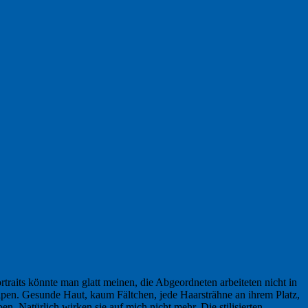
traits könnte man glatt meinen, die Abgeordneten arbeiteten nicht in
lpen. Gesunde Haut, kaum Fältchen, jede Haarsträhne an ihrem Platz,
n. Natürlich wirken sie auf mich nicht mehr. Die stilisierten