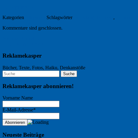
15. September 2017
Kategorien
Allgemein
Schlagwörter
Der Klang der Seele
,
Dormettin
Kommentare sind geschlossen.
Nächster Artikel →
← Vorheriger Artikel
Reklamekasper
Bücher, Texte, Fotos, Haiku, Denkanstöße
Reklamekasper abonnieren!
Vorname Name
E-Mail-Adresse*
Neueste Beiträge