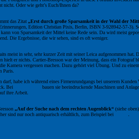
t nicht. Oder wie geht’s Euch/Ihnen da?
ammt das Zitat
„Erst durch große Sparsamkeit in der Wahl der Mitt
nnerungen, Edition Christian Pixis, Berlin, ISBN 3-928942-57-3). Scha
ann von Sparsamkeit der Mittel keine Rede sein. Da wird meist geposed,
end. Die Ergebnisse, die wir sehen, sind es oft weniger.
raits meist in sehr, sehr kurzer Zeit mit seiner Leica aufgenommen hat
 hielt er nichts. Cartier-Bresson war der Meinung, dass ein Fotograf
nd die Kamera vergessen machen. Dazu gehört viel Übung. Und zu einem 
 Paris.
igen darf, habe ich während eines Firmenrundgangs bei unserem Kunde
ick. Bei
Weckenmann
bauen sie beeindruckende Maschinen und Anlagen 
uf ihre Arbeit.
-Bresson
„Auf der Suche nach dem rechten Augenblick“
(siehe oben)
 sind nur noch antiquarisch erhältlich, zum Beispiel bei
ZVAB
.