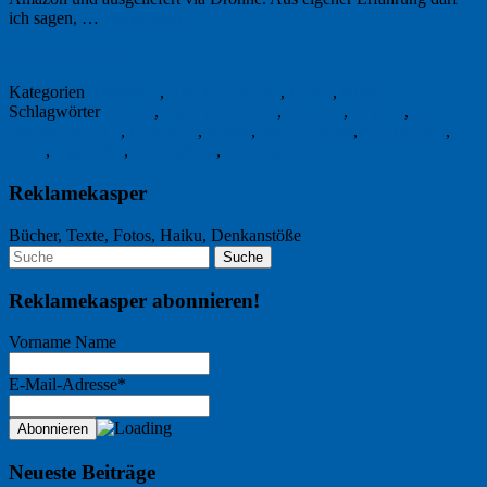
ich sagen, …
Weiterlesen
→
4. Dezember 2013
Kategorien
Allgemein
,
Aus der Agentur
,
Druck
,
Kultur
Schlagwörter
Advent
,
Adventskalender
,
Bionade
,
ce-print
,
das
beschte oder nix
,
Druckerei
,
Enssle
,
Flockenherde
,
Kronkorken
,
Rilke
,
Tippfehler
,
Überfüllung
,
Weihnachten
Reklamekasper
Bücher, Texte, Fotos, Haiku, Denkanstöße
Reklamekasper abonnieren!
Vorname Name
E-Mail-Adresse*
Neueste Beiträge