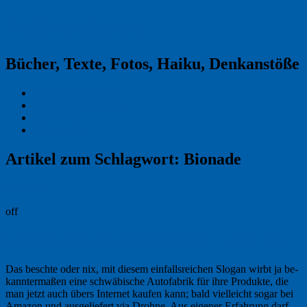
Reklamekasper
Bücher, Texte, Fotos, Haiku, Denkanstöße
Kraas & Lachmann
Kommentarrichtlinien
Impressum
Datenschutz
Artikel zum Schlagwort:
Bionade
Permalink
off
Der beschte Adventskalender – oder nix
Das beschte oder nix, mit diesem einfallsreichen Slogan wirbt ja be­
kan­nter­maßen eine schwäbische Autofabrik für ihre Produkte, die
man jetzt auch übers Internet kaufen kann; bald vielleicht sogar bei
Amazon und aus­ge­lie­fert via Drohne. Aus eigener Erfahrung darf