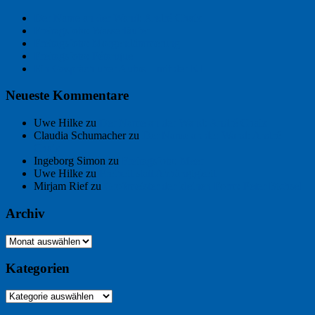
Der Name an der Wand: André Chaix
Freitagsfoto: Wasserläufer
Freitagsfoto: Morgendämmerung
Freitagsfoto: Pétanque
Ein Gespräch über Autos – mit der KI
Neueste Kommentare
Uwe Hilke
zu
Der Name an der Wand: André Chaix
Claudia Schumacher
zu
Der Name an der Wand: André
Chaix
Ingeborg Simon
zu
Freitagsfoto: Meer
Uwe Hilke
zu
Freiheit statt Abhängigkeit
Mirjam Rief
zu
Großmeister der kleinen Form: Peter Bichsel
Archiv
Archiv
Kategorien
Kategorien