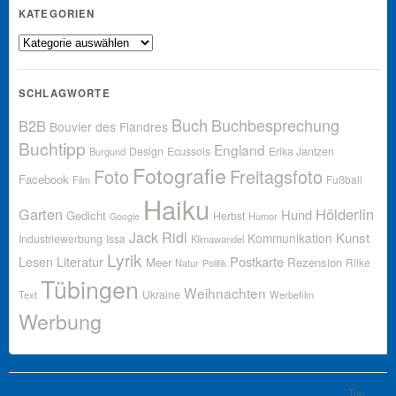
KATEGORIEN
Kategorien
SCHLAGWORTE
Buch
Buchbesprechung
B2B
Bouvier des Flandres
Buchtipp
England
Design
Ecussols
Erika Jantzen
Burgund
Fotografie
Foto
Freitagsfoto
Facebook
Fußball
Film
Haiku
Garten
Hölderlin
Hund
Gedicht
Herbst
Humor
Google
Jack Ridl
Kunst
Kommunikation
Industriewerbung
Issa
Klimawandel
Lyrik
Lesen
Literatur
Postkarte
Meer
Rezension
Rilke
Natur
Politik
Tübingen
Weihnachten
Ukraine
Text
Werbefilm
Werbung
Top