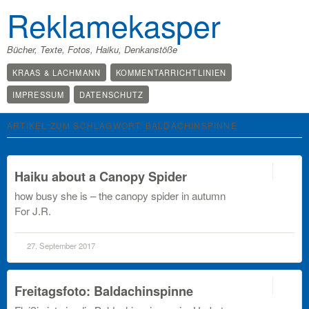
Reklamekasper
Bücher, Texte, Fotos, Haiku, Denkanstöße
KRAAS & LACHMANN
KOMMENTARRICHTLINIEN
IMPRESSUM
DATENSCHUTZ
ARTIKEL ZUM SCHLAGWORT:
BALDACHINSPINNE
off
Haiku about a Canopy Spider
how busy she is – the canopy spider in autumn
For J.R.
27. September 2017
1
Freitagsfoto: Baldachinspinne