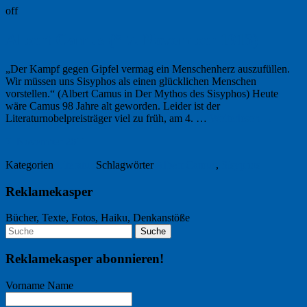
off
Albert Camus (* 7. November 1913)
„Der Kampf gegen Gipfel vermag ein Menschenherz auszufüllen.
Wir müssen uns Sisyphos als einen glücklichen Menschen
vorstellen.“ (Albert Camus in Der Mythos des Sisyphos) Heute
wäre Camus 98 Jahre alt geworden. Leider ist der
Literaturnobelpreisträger viel zu früh, am 4. …
Weiterlesen
→
7. November 2011
Kategorien
Literatur
Schlagwörter
Albert Camus
,
Sisyphos
Reklamekasper
Bücher, Texte, Fotos, Haiku, Denkanstöße
Reklamekasper abonnieren!
Vorname Name