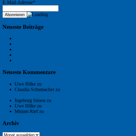
E-Mail-Adresse*
Neueste Beiträge
Der Name an der Wand: André Chaix
Freitagsfoto: Wasserläufer
Freitagsfoto: Morgendämmerung
Freitagsfoto: Pétanque
Ein Gespräch über Autos – mit der KI
Neueste Kommentare
Uwe Hilke
zu
Der Name an der Wand: André Chaix
Claudia Schumacher
zu
Der Name an der Wand: André
Chaix
Ingeborg Simon
zu
Freitagsfoto: Meer
Uwe Hilke
zu
Freiheit statt Abhängigkeit
Mirjam Rief
zu
Großmeister der kleinen Form: Peter Bichsel
Archiv
Archiv