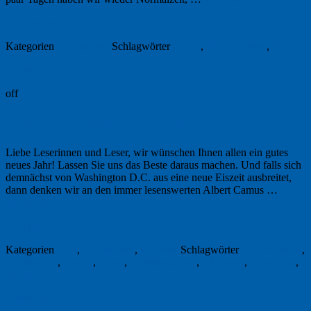
31. Oktober 2024
Kategorien
Freitagsfoto
Schlagwörter
Ahorn
,
Albert Camus
,
Herbst
Permalink
off
Mit Camus durch die Eiszeit
Liebe Leserinnen und Leser, wir wünschen Ihnen allen ein gutes
neues Jahr! Lassen Sie uns das Beste daraus machen. Und falls sich
demnächst von Washington D.C. aus eine neue Eiszeit ausbreitet,
dann denken wir an den immer lesenswerten Albert Camus …
Weiterlesen
→
9. Januar 2017
Kategorien
Foto
,
Freitagsfoto
,
Literatur
Schlagwörter
Albert Camus
,
Freitagsfoto
,
Garten
,
Kraas
,
Reklamekasper
,
Tübingen
,
Vogelhaus
,
Winter
Permalink