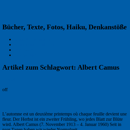
Reklamekasper
Bücher, Texte, Fotos, Haiku, Denkanstöße
Kraas & Lachmann
Kommentarrichtlinien
Impressum
Datenschutz
Artikel zum Schlagwort:
Albert Camus
Permalink
off
Der Herbst, ein zweiter Frühling
L’automne est un deuxième printemps où chaque feuille devient une
fleur. Der Herbst ist ein zweiter Frühling, wo jedes Blatt zur Blüte
wird. Albert Camus (7. November 1913 – 4. Januar 1960) Seit in
paar Tagen haben wir wieder Normalzeit, …
Weiterlesen
→