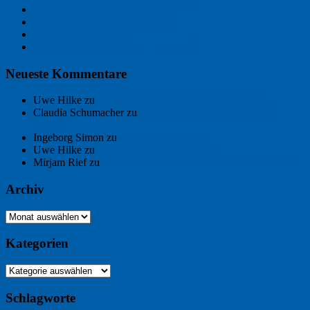
Freitagsfoto: Wasserläufer
Freitagsfoto: Morgendämmerung
Freitagsfoto: Pétanque
Ein Gespräch über Autos – mit der KI
Neueste Kommentare
Uwe Hilke
zu
Der Name an der Wand: André Chaix
Claudia Schumacher
zu
Der Name an der Wand: André
Chaix
Ingeborg Simon
zu
Freitagsfoto: Meer
Uwe Hilke
zu
Freiheit statt Abhängigkeit
Mirjam Rief
zu
Großmeister der kleinen Form: Peter Bichsel
Archiv
Archiv
Kategorien
Kategorien
Schlagworte