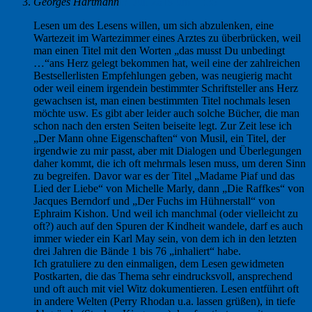
Georges Hartmann
3. Juli 2019 um 11:35
Lesen um des Lesens willen, um sich abzulenken, eine
Wartezeit im Wartezimmer eines Arztes zu überbrücken, weil
man einen Titel mit den Worten „das musst Du unbedingt
…“ans Herz gelegt bekommen hat, weil eine der zahlreichen
Bestsellerlisten Empfehlungen geben, was neugierig macht
oder weil einem irgendein bestimmter Schriftsteller ans Herz
gewachsen ist, man einen bestimmten Titel nochmals lesen
möchte usw. Es gibt aber leider auch solche Bücher, die man
schon nach den ersten Seiten beiseite legt. Zur Zeit lese ich
„Der Mann ohne Eigenschaften“ von Musil, ein Titel, der
irgendwie zu mir passt, aber mit Dialogen und Überlegungen
daher kommt, die ich oft mehrmals lesen muss, um deren Sinn
zu begreifen. Davor war es der Titel „Madame Piaf und das
Lied der Liebe“ von Michelle Marly, dann „Die Raffkes“ von
Jacques Berndorf und „Der Fuchs im Hühnerstall“ von
Ephraim Kishon. Und weil ich manchmal (oder vielleicht zu
oft?) auch auf den Spuren der Kindheit wandele, darf es auch
immer wieder ein Karl May sein, von dem ich in den letzten
drei Jahren die Bände 1 bis 76 „inhaliert“ habe.
Ich gratuliere zu den einmaligen, dem Lesen gewidmeten
Postkarten, die das Thema sehr eindrucksvoll, ansprechend
und oft auch mit viel Witz dokumentieren. Lesen entführt oft
in andere Welten (Perry Rhodan u.a. lassen grüßen), in tiefe