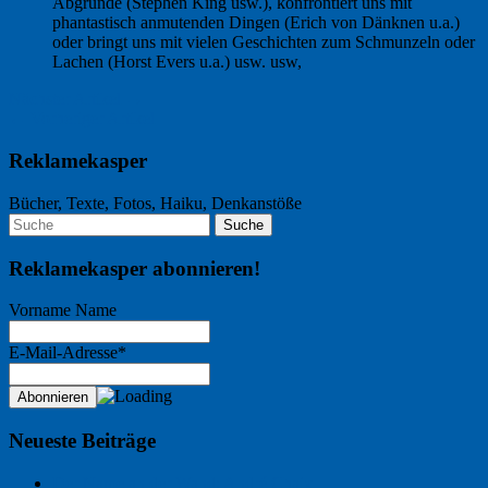
Abgründe (Stephen King usw.), konfrontiert uns mit
phantastisch anmutenden Dingen (Erich von Dänknen u.a.)
oder bringt uns mit vielen Geschichten zum Schmunzeln oder
Lachen (Horst Evers u.a.) usw. usw,
Nächster Artikel →
← Vorheriger Artikel
Reklamekasper
Bücher, Texte, Fotos, Haiku, Denkanstöße
Reklamekasper abonnieren!
Vorname Name
E-Mail-Adresse*
Neueste Beiträge
Der Name an der Wand: André Chaix