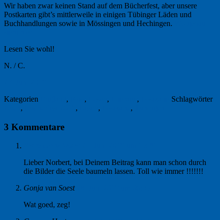
Wir haben zwar keinen Stand auf dem Bücherfest, aber unsere
Postkarten gibt’s mittlerweile in einigen Tübinger Läden und
Buchhandlungen sowie in Mössingen und Hechingen.
Wo genau,
steht hier.
Lesen Sie wohl!
N. / C.
27. Juni 2019
Kategorien
England
,
Foto
,
Lesen
,
Literatur
,
Postkarte
Schlagwörter
Buch
,
Bücherfest 2019
,
Lesen
,
Postkarte
,
Tübingen
3 Kommentare
Petra Gorschlüter
27. Juni 2019 um 15:39
Lieber Norbert, bei Deinem Beitrag kann man schon durch
die Bilder die Seele baumeln lassen. Toll wie immer !!!!!!!
Gonja van Soest
28. Juni 2019 um 06:35
Wat goed, zeg!