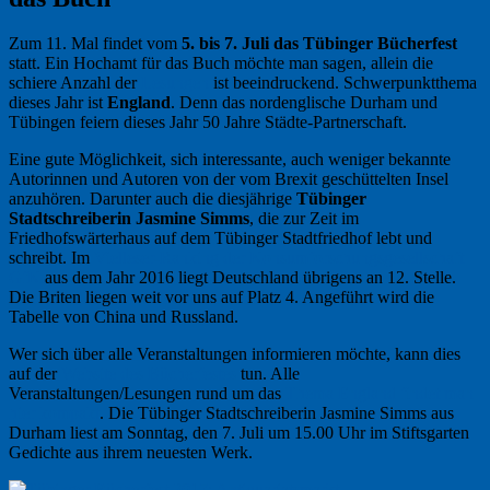
Zum 11. Mal findet vom
5. bis 7. Juli das Tübinger Bücherfest
statt. Ein Hochamt für das Buch möchte man sagen, allein die
schiere Anzahl der
Lesungen
ist beeindruckend. Schwerpunktthema
dieses Jahr ist
England
. Denn das nordenglische Durham und
Tübingen feiern dieses Jahr 50 Jahre Städte-Partnerschaft.
Eine gute Möglichkeit, sich interessante, auch weniger bekannte
Autorinnen und Autoren von der vom Brexit geschüttelten Insel
anzuhören. Darunter auch die diesjährige
Tübinger
Stadtschreiberin Jasmine Simms
, die zur Zeit im
Friedhofswärterhaus auf dem Tübinger Stadtfriedhof lebt und
schreibt. Im
Vielleser-Ranking der Konsumforschungsgesellschaft
GfK
aus dem Jahr 2016 liegt Deutschland übrigens an 12. Stelle.
Die Briten liegen weit vor uns auf Platz 4. Angeführt wird die
Tabelle von China und Russland.
Wer sich über alle Veranstaltungen informieren möchte, kann dies
auf der
Website des Bücherfestes
tun. Alle
Veranstaltungen/Lesungen rund um das
Thema England findet man
hier kompakt
. Die Tübinger Stadtschreiberin Jasmine Simms aus
Durham liest am Sonntag, den 7. Juli um 15.00 Uhr im Stiftsgarten
Gedichte aus ihrem neuesten Werk.