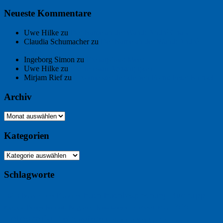
Neueste Kommentare
Uwe Hilke
zu
Der Name an der Wand: André Chaix
Claudia Schumacher
zu
Der Name an der Wand: André
Chaix
Ingeborg Simon
zu
Freitagsfoto: Meer
Uwe Hilke
zu
Freiheit statt Abhängigkeit
Mirjam Rief
zu
Großmeister der kleinen Form: Peter Bichsel
Archiv
Archiv
Kategorien
Kategorien
Schlagworte
Buchtipp
Buch
Buchbesprechung
B2B
Bouvier des Flandres
Foto
England
Facebook
Design
Ecussols
Erika Jantzen
Burgund
Film
Fotografie
Freitagsfoto
Garten
Gedicht
Fußball
Google