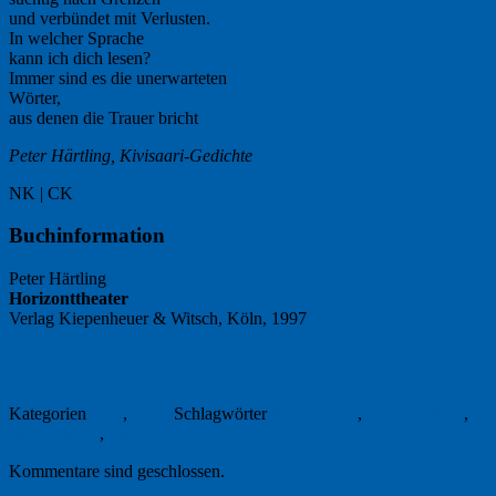
und verbündet mit Verlusten.
In welcher Sprache
kann ich dich lesen?
Immer sind es die unerwarteten
Wörter,
aus denen die Trauer bricht
Peter Härtling, Kivisaari-Gedichte
NK | CK
Buchinformation
Peter Härtling
Horizonttheater
Verlag Kiepenheuer & Witsch, Köln, 1997
ISBN: 3-462-02635-6
1. Dezember 2023
Kategorien
Foto
,
Lyrik
Schlagwörter
Melancholie
,
Peter Härtling
,
Stadtfriedhof
,
Tübingen
Kommentare sind geschlossen.