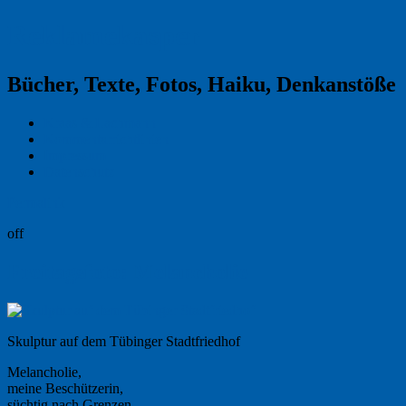
Reklamekasper
Bücher, Texte, Fotos, Haiku, Denkanstöße
Kraas & Lachmann
Kommentarrichtlinien
Impressum
Datenschutz
Permalink
off
Freitagsfoto: Melancholie
Skulptur auf dem Tübinger Stadtfriedhof
Melancholie,
meine Beschützerin,
süchtig nach Grenzen