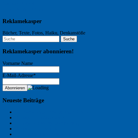
Nächster Artikel →
← Vorheriger Artikel
Reklamekasper
Bücher, Texte, Fotos, Haiku, Denkanstöße
Reklamekasper abonnieren!
Vorname Name
E-Mail-Adresse*
Neueste Beiträge
Der Name an der Wand: André Chaix
Freitagsfoto: Wasserläufer
Freitagsfoto: Morgendämmerung
Freitagsfoto: Pétanque
Ein Gespräch über Autos – mit der KI