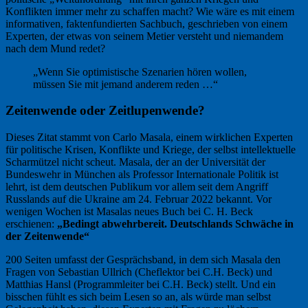
Konflikten immer mehr zu schaffen macht? Wie wäre es mit einem
informativen, faktenfundierten Sachbuch, geschrieben von einem
Experten, der etwas von seinem Metier versteht und niemandem
nach dem Mund redet?
„Wenn Sie optimistische Szenarien hören wollen,
müssen Sie mit jemand anderem reden …“
Zeitenwende oder Zeitlupenwende?
Dieses Zitat stammt von Carlo Masala, einem wirklichen Experten
für politische Krisen, Konflikte und Kriege, der selbst intellektuelle
Scharmützel nicht scheut. Masala, der an der Universität der
Bundeswehr in München als Professor Internationale Politik ist
lehrt, ist dem deutschen Publikum vor allem seit dem Angriff
Russlands auf die Ukraine am 24. Februar 2022 bekannt. Vor
wenigen Wochen ist Masalas neues Buch bei C. H. Beck
erschienen:
„Bedingt abwehrbereit. Deutschlands Schwäche in
der Zeitenwende“
200 Seiten umfasst der Gesprächsband, in dem sich Masala den
Fragen von Sebastian Ullrich (Cheflektor bei C.H. Beck) und
Matthias Hansl (Programmleiter bei C.H. Beck) stellt. Und ein
bisschen fühlt es sich beim Lesen so an, als würde man selbst