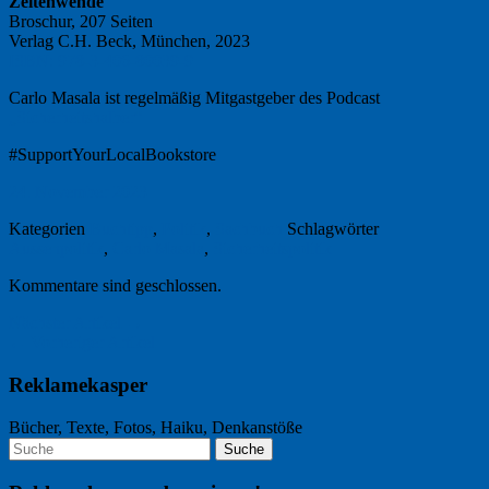
Zeitenwende
Broschur, 207 Seiten
Verlag C.H. Beck, München, 2023
ISBN: 978-3-406-80039-9
Carlo Masala ist regelmäßig Mitgastgeber des Podcast
„Sicherheitshalber“
#SupportYourLocalBookstore
24. November 2023
Kategorien
Buchtipp
,
Politik
,
Sachbuch
Schlagwörter
Aussenpolitik
,
Carlo Masala
,
Sicherheitspolitik
Kommentare sind geschlossen.
Nächster Artikel →
← Vorheriger Artikel
Reklamekasper
Bücher, Texte, Fotos, Haiku, Denkanstöße