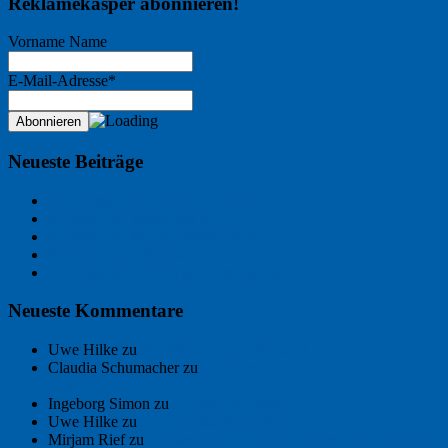
Reklamekasper abonnieren!
Vorname Name
E-Mail-Adresse*
Neueste Beiträge
Der Name an der Wand: André Chaix
Freitagsfoto: Wasserläufer
Freitagsfoto: Morgendämmerung
Freitagsfoto: Pétanque
Ein Gespräch über Autos – mit der KI
Neueste Kommentare
Uwe Hilke
zu
Der Name an der Wand: André Chaix
Claudia Schumacher
zu
Der Name an der Wand: André
Chaix
Ingeborg Simon
zu
Freitagsfoto: Meer
Uwe Hilke
zu
Freiheit statt Abhängigkeit
Mirjam Rief
zu
Großmeister der kleinen Form: Peter Bichsel