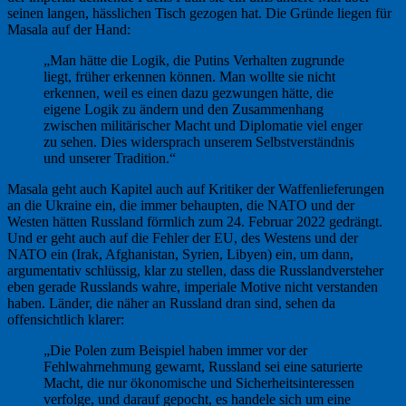
seinen langen, hässlichen Tisch gezogen hat. Die Gründe liegen für
Masala auf der Hand:
„Man hätte die Logik, die Putins Verhalten zugrunde
liegt, früher erkennen können. Man wollte sie nicht
erkennen, weil es einen dazu gezwungen hätte, die
eigene Logik zu ändern und den Zusammenhang
zwischen militärischer Macht und Diplomatie viel enger
zu sehen. Dies widersprach unserem Selbstverständnis
und unserer Tradition.“
Masala geht auch Kapitel auch auf Kritiker der Waffenlieferungen
an die Ukraine ein, die immer behaupten, die NATO und der
Westen hätten Russland förmlich zum 24. Februar 2022 gedrängt.
Und er geht auch auf die Fehler der EU, des Westens und der
NATO ein (Irak, Afghanistan, Syrien, Libyen) ein, um dann,
argumentativ schlüssig, klar zu stellen, dass die Russlandversteher
eben gerade Russlands wahre, imperiale Motive nicht verstanden
haben. Länder, die näher an Russland dran sind, sehen da
offensichtlich klarer:
„Die Polen zum Beispiel haben immer vor der
Fehlwahrnehmung gewarnt, Russland sei eine saturierte
Macht, die nur ökonomische und Sicherheitsinteressen
verfolge, und darauf gepocht, es handele sich um eine