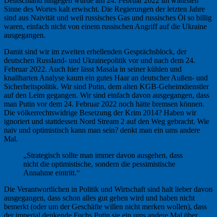
Deutschland hingegen wurde am 24. Februar 2022 im wahrsten
Sinne des Wortes kalt erwischt. Die Regierungen der letzten Jahre
sind aus Naivität und weil russisches Gas und russisches Öl so billig
waren, einfach nicht von einem russischen Angriff auf die Ukraine
ausgegangen.
Damit sind wir im zweiten erhellenden Gesprächsblock, der
deutschen Russland- und Ukrainepolitik vor und nach dem 24.
Februar 2022. Auch hier lässt Masala in seiner kühlen und
knallharten Analyse kaum ein gutes Haar an deutscher Außen- und
Sicherheitspolitik. Wir sind Putin, dem alten KGB-Geheimdienstler
auf den Leim gegangen. Wir sind einfach davon ausgegangen, dass
man Putin vor dem 24. Februar 2022 noch hätte bremsen können.
Die völkerrechtswidrige Besetzung der Krim 2014? Haben wir
ignoriert und stattdessen Nord Stream 2 auf den Weg gebracht. Wie
naiv und optimistisch kann man sein? denkt man ein ums andere
Mal.
„Strategisch sollte man immer davon ausgehen, dass
nicht die optimistische, sondern die pessimistische
Annahme eintritt.“
Die Verantwortlichen in Politik und Wirtschaft sind halt lieber davon
ausgegangen, dass schon alles gut gehen wird und haben nicht
bemerkt (oder um der Geschäfte willen nicht merken wollen), dass
der imperial denkende Fuchs Putin sie ein ums andere Mal über