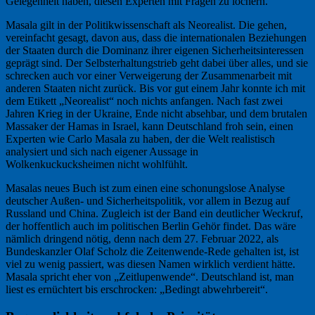
Gelegenheit haben, diesen Experten mit Fragen zu löchern.
Masala gilt in der Politikwissenschaft als Neorealist. Die gehen,
vereinfacht gesagt, davon aus, dass die internationalen Beziehungen
der Staaten durch die Dominanz ihrer eigenen Sicherheitsinteressen
geprägt sind. Der Selbsterhaltungstrieb geht dabei über alles, und sie
schrecken auch vor einer Verweigerung der Zusammenarbeit mit
anderen Staaten nicht zurück. Bis vor gut einem Jahr konnte ich mit
dem Etikett „Neorealist“ noch nichts anfangen. Nach fast zwei
Jahren Krieg in der Ukraine, Ende nicht absehbar, und dem brutalen
Massaker der Hamas in Israel, kann Deutschland froh sein, einen
Experten wie Carlo Masala zu haben, der die Welt realistisch
analysiert und sich nach eigener Aussage in
Wolkenkuckucksheimen nicht wohlfühlt.
Masalas neues Buch ist zum einen eine schonungslose Analyse
deutscher Außen- und Sicherheitspolitik, vor allem in Bezug auf
Russland und China. Zugleich ist der Band ein deutlicher Weckruf,
der hoffentlich auch im politischen Berlin Gehör findet. Das wäre
nämlich dringend nötig, denn nach dem 27. Februar 2022, als
Bundeskanzler Olaf Scholz die Zeitenwende-Rede gehalten ist, ist
viel zu wenig passiert, was diesen Namen wirklich verdient hätte.
Masala spricht eher von „Zeitlupenwende“. Deutschland ist, man
liest es ernüchtert bis erschrocken: „Bedingt abwehrbereit“.