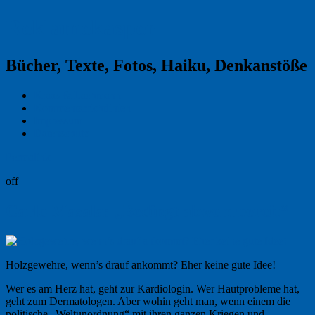
Reklamekasper
Bücher, Texte, Fotos, Haiku, Denkanstöße
Kraas & Lachmann
Kommentarrichtlinien
Impressum
Datenschutz
Permalink
off
Carlo Masala: „Bedingt abwehrbereit“
Holzgewehre, wenn’s drauf ankommt? Eher keine gute Idee!
Wer es am Herz hat, geht zur Kardiologin. Wer Hautprobleme hat,
geht zum Dermatologen. Aber wohin geht man, wenn einem die
politische „Weltunordnung“ mit ihren ganzen Kriegen und