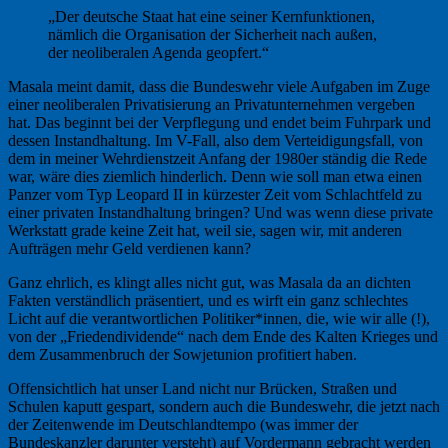
„Der deutsche Staat hat eine seiner Kernfunktionen,
nämlich die Organisation der Sicherheit nach außen,
der neoliberalen Agenda geopfert.“
Masala meint damit, dass die Bundeswehr viele Aufgaben im Zuge
einer neoliberalen Privatisierung an Privatunternehmen vergeben
hat. Das beginnt bei der Verpflegung und endet beim Fuhrpark und
dessen Instandhaltung. Im V-Fall, also dem Verteidigungsfall, von
dem in meiner Wehrdienstzeit Anfang der 1980er ständig die Rede
war, wäre dies ziemlich hinderlich. Denn wie soll man etwa einen
Panzer vom Typ Leopard II in kürzester Zeit vom Schlachtfeld zu
einer privaten Instandhaltung bringen? Und was wenn diese private
Werkstatt grade keine Zeit hat, weil sie, sagen wir, mit anderen
Aufträgen mehr Geld verdienen kann?
Ganz ehrlich, es klingt alles nicht gut, was Masala da an dichten
Fakten verständlich präsentiert, und es wirft ein ganz schlechtes
Licht auf die verantwortlichen Politiker*innen, die, wie wir alle (!),
von der „Friedendividende“ nach dem Ende des Kalten Krieges und
dem Zusammenbruch der Sowjetunion profitiert haben.
Offensichtlich hat unser Land nicht nur Brücken, Straßen und
Schulen kaputt gespart, sondern auch die Bundeswehr, die jetzt nach
der Zeitenwende im Deutschlandtempo (was immer der
Bundeskanzler darunter versteht) auf Vordermann gebracht werden