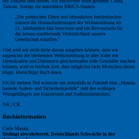
der Zukunft sind enorm. Als Stichworte seien genannt: China,
Taiwan, Trump, die autoritären BRICS-Staaten
„Die politischen Eliten und öffentlichen Intellektuellen
müssen die Herausforderungen der Weltunordnung im
21. Jahrhundert klar benennen und ein Bewusstsein für
die daraus resultierende Verletzlichkeit unserer
Gesellschaft schaffen.“
Und weil wir nicht mehr davon ausgehen können, dass wir
angesichts der bleibenden Weltunordnung in aller Ruhe mit
Demokratien und Diktaturen gleichermaßen tolle Geschäfte machen
können, wird es höchste Zeit, dass möglichst viele Menschen dieses
kluge, klarsichtige Buch lesen.
Ich für meinen Teil wünsche mir jedenfalls in Zukunft eine „Masala-
basierte Außen- und Sicherheitspolitik“ statt des wolkigen
Wortgeklingels aus Kanzleramt und Außenministerium.
NK | CK
Buchinformation
Carlo Masala
Bedingt abwehrbereit. Deutschlands Schwäche in der