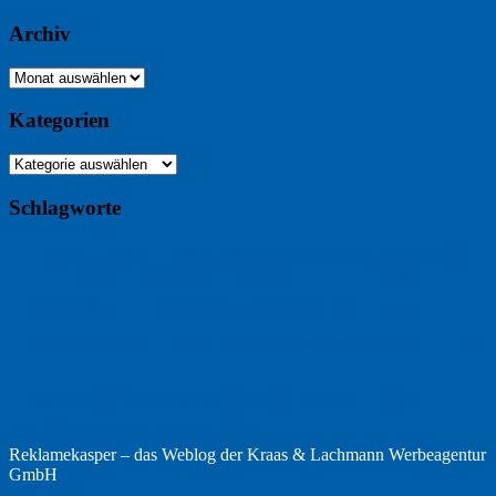
Archiv
Archiv
Kategorien
Kategorien
Schlagworte
Buchtipp
Buch
Buchbesprechung
B2B
Bouvier des Flandres
Foto
England
Facebook
Design
Ecussols
Erika Jantzen
Burgund
Film
Fotografie
Freitagsfoto
Garten
Gedicht
Fußball
Google
Haiku
Hölderlin
Jack Ridl
Hund
Herbst
Industriewerbung
Issa
Humor
Lyrik
Kunst
Lesen
Literatur
Kommunikation
Meer
Klimawandel
Natur
Tübingen
Postkarte
Rezension
Rilke
Ukraine
Text
Politik
Werbung
Weihnachten
Werbefilm
Reklamekasper – das Weblog der
Kraas & Lachmann Werbeagentur
GmbH
Top