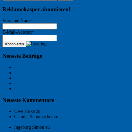
Reklamekasper abonnieren!
Vorname Name
E-Mail-Adresse*
Neueste Beiträge
Der Name an der Wand: André Chaix
Freitagsfoto: Wasserläufer
Freitagsfoto: Morgendämmerung
Freitagsfoto: Pétanque
Ein Gespräch über Autos – mit der KI
Neueste Kommentare
Uwe Hilke
zu
Der Name an der Wand: André Chaix
Claudia Schumacher
zu
Der Name an der Wand: André
Chaix
Ingeborg Simon
zu
Freitagsfoto: Meer