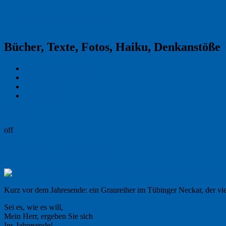
Reklamekasper
Bücher, Texte, Fotos, Haiku, Denkanstöße
Kraas & Lachmann
Kommentarrichtlinien
Impressum
Datenschutz
Permalink
off
Issa zum Jahresende
Kurz vor dem Jahresende: ein Graureiher im Tübinger Neckar, der vie
Sei es, wie es will,
Mein Herr, ergeben Sie sich
Ins Jahresende!