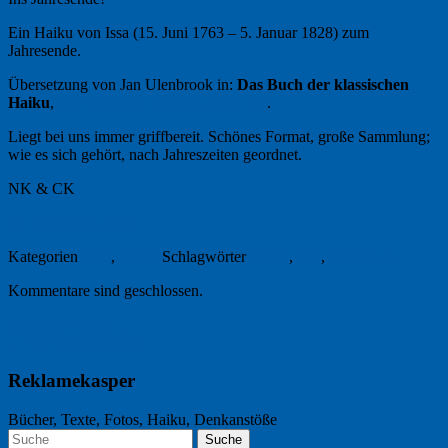
Ein Haiku von Issa (15. Juni 1763 – 5. Januar 1828) zum
Jahresende.
Übersetzung von Jan Ulenbrook in:
Das Buch der klassischen
Haiku
,
erschienen bei Reclam, Infos hier
.
Liegt bei uns immer griffbereit. Schönes Format, große Sammlung;
wie es sich gehört, nach Jahreszeiten geordnet.
NK & CK
30. Dezember 2020
Kategorien
Foto
,
Haiku
Schlagwörter
Haiku
,
Issa
,
Jahresende
Kommentare sind geschlossen.
Nächster Artikel →
← Vorheriger Artikel
Reklamekasper
Bücher, Texte, Fotos, Haiku, Denkanstöße