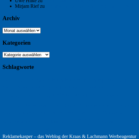
Uwe Hilke
zu
Freiheit statt Abhängigkeit
Mirjam Rief
zu
Großmeister der kleinen Form: Peter Bichsel
Archiv
Archiv
Kategorien
Kategorien
Schlagworte
Buchtipp
Buch
Buchbesprechung
B2B
Bouvier des Flandres
Foto
England
Facebook
Design
Ecussols
Erika Jantzen
Burgund
Film
Fotografie
Freitagsfoto
Garten
Gedicht
Fußball
Google
Haiku
Hölderlin
Jack Ridl
Hund
Herbst
Industriewerbung
Issa
Humor
Lyrik
Kunst
Lesen
Literatur
Kommunikation
Meer
Klimawandel
Natur
Tübingen
Postkarte
Rezension
Rilke
Ukraine
Text
Politik
Werbung
Weihnachten
Werbefilm
Reklamekasper – das Weblog der
Kraas & Lachmann Werbeagentur