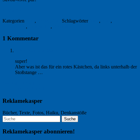
2. März 2018
Kategorien
Foto
,
Freitagsfoto
Schlagwörter
Auto
,
Foto
,
Freitagsfoto
,
Languedoc
,
Renault 4
1 Kommentar
erika jantzen
6. März 2018 um 19:08
super!
Aber was ist das für ein rotes Kästchen, da links unterhalb der
Stoßstange …
Nächster Artikel →
← Vorheriger Artikel
Reklamekasper
Bücher, Texte, Fotos, Haiku, Denkanstöße
Reklamekasper abonnieren!