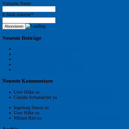
Vorname Name
E-Mail-Adresse*
Neueste Beiträge
Der Name an der Wand: André Chaix
Freitagsfoto: Wasserläufer
Freitagsfoto: Morgendämmerung
Freitagsfoto: Pétanque
Ein Gespräch über Autos – mit der KI
Neueste Kommentare
Uwe Hilke
zu
Der Name an der Wand: André Chaix
Claudia Schumacher
zu
Der Name an der Wand: André
Chaix
Ingeborg Simon
zu
Freitagsfoto: Meer
Uwe Hilke
zu
Freiheit statt Abhängigkeit
Mirjam Rief
zu
Großmeister der kleinen Form: Peter Bichsel