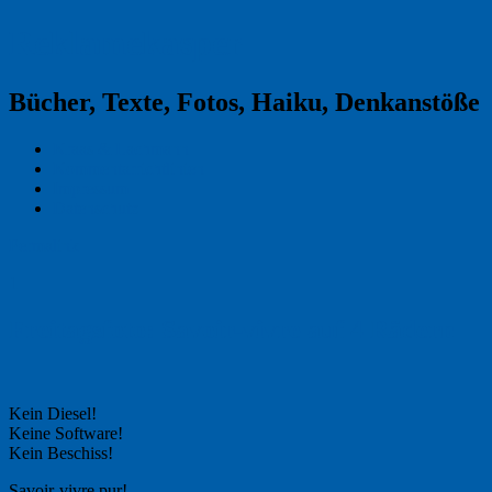
Reklamekasper
Bücher, Texte, Fotos, Haiku, Denkanstöße
Kraas & Lachmann
Kommentarrichtlinien
Impressum
Datenschutz
Permalink
1
Freitagsfoto: Savoir-vivre auf 4 Rädern
Kein Diesel!
Keine Software!
Kein Beschiss!
Savoir-vivre pur!