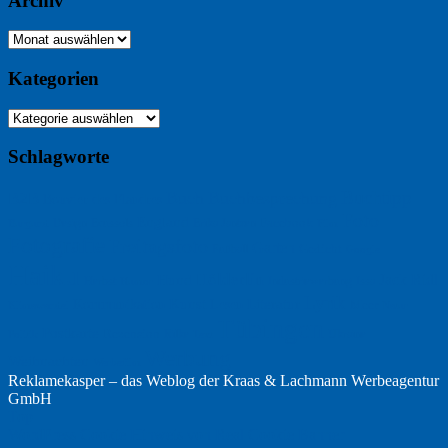
Archiv
Archiv
Kategorien
Kategorien
Schlagworte
Buchtipp
Buch
Buchbesprechung
B2B
Bouvier des Flandres
Foto
England
Facebook
Design
Ecussols
Erika Jantzen
Burgund
Film
Fotografie
Freitagsfoto
Garten
Gedicht
Fußball
Google
Haiku
Hölderlin
Jack Ridl
Hund
Herbst
Industriewerbung
Issa
Humor
Lyrik
Kunst
Lesen
Literatur
Kommunikation
Meer
Klimawandel
Natur
Tübingen
Postkarte
Rezension
Rilke
Ukraine
Text
Politik
Werbung
Weihnachten
Werbefilm
Reklamekasper – das Weblog der
Kraas & Lachmann Werbeagentur
GmbH
Top
WordPress Cookie Hinweis von Real Cookie Banner