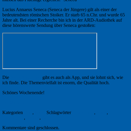
Lucius Annaeus Seneca (Seneca der Jüngere) gilt als einer der
bedeutendsten römischen Stoiker. Er starb 65 n.Chr. und wurde 65
Jahre alt. Bei einer Recherche bin ich in der ARD-Audiothek auf
diese hörenswerte Sendung über Seneca gestoßen:
Die
ARD-Audiothek
gibt es auch als App, und sie lohnt sich, wie
ich finde. Die Themenvielfalt ist enorm, die Qualität hoch.
Schönes Wochenende!
14. Mai 2021
Kategorien
Foto
,
Natur
Schlagwörter
Löwenzahn
,
Natur
,
Philosophie
,
Seneca
,
Stoiker
Kommentare sind geschlossen.