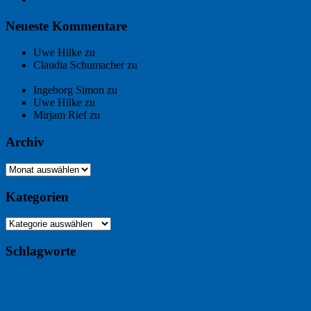
Neueste Kommentare
Uwe Hilke
zu
Der Name an der Wand: André Chaix
Claudia Schumacher
zu
Der Name an der Wand: André
Chaix
Ingeborg Simon
zu
Freitagsfoto: Meer
Uwe Hilke
zu
Freiheit statt Abhängigkeit
Mirjam Rief
zu
Großmeister der kleinen Form: Peter Bichsel
Archiv
Archiv
Kategorien
Kategorien
Schlagworte
Buchtipp
Buch
Buchbesprechung
B2B
Bouvier des Flandres
Foto
England
Facebook
Design
Ecussols
Erika Jantzen
Burgund
Film