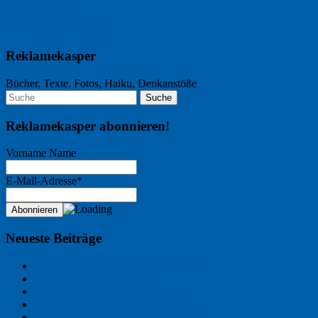
Nächster Artikel →
← Vorheriger Artikel
Reklamekasper
Bücher, Texte, Fotos, Haiku, Denkanstöße
Reklamekasper abonnieren!
Vorname Name
E-Mail-Adresse*
Neueste Beiträge
Der Name an der Wand: André Chaix
Freitagsfoto: Wasserläufer
Freitagsfoto: Morgendämmerung
Freitagsfoto: Pétanque
Ein Gespräch über Autos – mit der KI