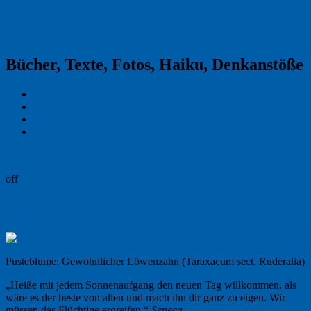
Reklamekasper
Bücher, Texte, Fotos, Haiku, Denkanstöße
Kraas & Lachmann
Kommentarrichtlinien
Impressum
Datenschutz
Permalink
off
Freitagsfoto: Seneca und das Flüchtige
Pusteblume: Gewöhnlicher Löwenzahn (Taraxacum sect. Ruderalia)
„Heiße mit jedem Sonnenaufgang den neuen Tag willkommen, als
wäre es der beste von allen und mach ihn dir ganz zu eigen. Wir
müssen das Flüchtige ergreifen.“
Seneca