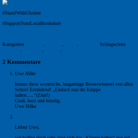
#StandWithUkraine
#SupportYourLocalBookstore
7. Juli 2023
Kategorien
Buchtipp
,
Literatur
,
Politik
,
Sachbuch
Schlagwörter
Buchtipp
,
Sachbuch
,
Ukraine
,
Westsplaining
2 Kommentare
Uwe Hilke
7. Juli 2023 um 11:48
Immer diese wortreiche, langatmige Besserwisserei von allen
Seiten! Ermüdend! „Einfach mal die Klappe
halten…..“(Zitat!)
Gruß, kurz und bündig,
Uwe Hilke
Norbert Kraas
8. Juli 2023 um 11:53
Lieber Uwe,
wir hoffen doch sehr, dass sich das „Klappe halten“ nur auf