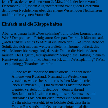
jeder Text, der erste datiert vom 2. März 2022, der letzte vom 2.
Dezember 2022, ist ein Augenöffner und zwingt den Leser zum
demütigen Nachdenken über das eigene Wissen oder Nichtwissen
und über die eigenen Vorurteile.
Einfach mal die Klappe halten
Aber was genau heißt „Westsplaining“, und woher kommt dieses
Wort? Der polnische Erfolgsautor Szcepan Twardoch klärt uns auf.
„Men Explain Things to Me“
ist ein Buch der US-Autorin Rebecca
Solnit, das sich mit dem weitverbreiteten Phänomen befasst, das
viele Männer überzeugt sind, dass sie Frauen die Welt erklären
müssen. Der Begriff
„mansplaining“
bringt diese Haltung in einem
Kunstwort auf den Punkt. Doch zurück zum „Westsplaining“ (West
+ explaining); Twardoch schreibt:
„Liebe westeuropäische Intellektuelle: Ihr habt keine
Ahnung von Russland. Niemand im Westen kann
verstehen, was es heisst, im russischen Machtbereich
leben zu müssen. (…) Ihr versteht es nicht und noch
weniger versteht ihr Osteuropa – denn während
Russland euch faszinieren mag, unsere Zubrowkas und
Ruritaniens bleiben für euch immer eine terra nulliss.
Da ihr nichts versteht, ist es höchste Zeit, dass ihr in
Fragen Russlands und Osteuropas einfach mal die