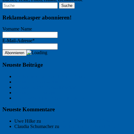
Reklamekasper abonnieren!
Vorname Name
E-Mail-Adresse*
Neueste Beiträge
Der Name an der Wand: André Chaix
Freitagsfoto: Wasserläufer
Freitagsfoto: Morgendämmerung
Freitagsfoto: Pétanque
Ein Gespräch über Autos – mit der KI
Neueste Kommentare
Uwe Hilke
zu
Der Name an der Wand: André Chaix
Claudia Schumacher
zu
Der Name an der Wand: André
Chaix