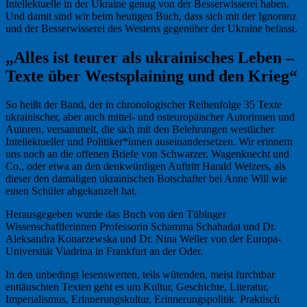
Intellektuelle in der Ukraine genug von der Besserwisserei haben.
Und damit sind wir beim heutigen Buch, dass sich mit der Ignoranz
und der Besserwisserei des Westens gegenüber der Ukraine befasst.
„Alles ist teurer als ukrainisches Leben –
Texte über Westsplaining und den Krieg“
So heißt der Band, der in chronologischer Reihenfolge 35 Texte
ukrainischer, aber auch mittel- und osteuropäischer Autorinnen und
Autoren, versammelt, die sich mit den Belehrungen westlicher
Intellektueller und Politiker*innen auseinandersetzen. Wir erinnern
uns noch an die offenen Briefe von Schwarzer, Wagenknecht und
Co., oder etwa an den denkwürdigen Auftritt Harald Welzers, als
dieser den damaligen ukrainischen Botschafter bei Anne Will wie
einen Schüler abgekanzelt hat.
Herausgegeben wurde das Buch von den Tübinger
Wissenschaftlerinnen Professorin Schamma Schahadat und Dr.
Aleksandra Konarzewska und Dr. Nina Weller von der Europa-
Universität Viadrina in Frankfurt an der Oder.
In den unbedingt lesenswerten, teils wütenden, meist furchtbar
enttäuschten Texten geht es um Kultur, Geschichte, Literatur,
Imperialismus, Erinnerungskultur, Erinnerungspolitik. Praktisch