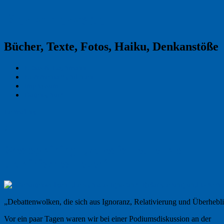
Reklamekasper
Bücher, Texte, Fotos, Haiku, Denkanstöße
Kraas & Lachmann
Kommentarrichtlinien
Impressum
Datenschutz
Permalink
2
Westsplaining: „Alles ist teurer als
ukrainisches Leben“
„Debattenwolken, die sich aus Ignoranz, Relativierung und Überhebli
Vor ein paar Tagen waren wir bei einer Podiumsdiskussion an der