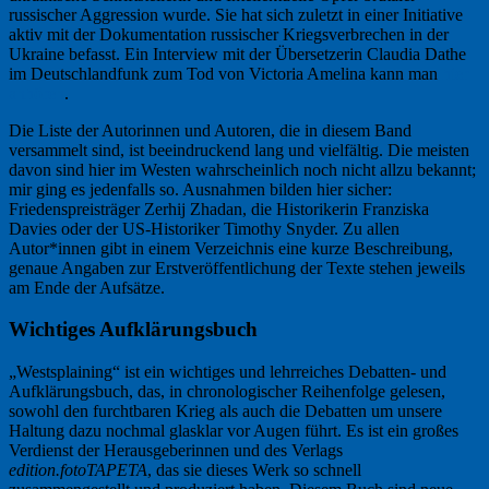
russischer Aggression wurde. Sie hat sich zuletzt in einer Initiative
aktiv mit der Dokumentation russischer Kriegsverbrechen in der
Ukraine befasst. Ein Interview mit der Übersetzerin Claudia Dathe
im Deutschlandfunk zum Tod von Victoria Amelina kann man
hier
anhören
.
Die Liste der Autorinnen und Autoren, die in diesem Band
versammelt sind, ist beeindruckend lang und vielfältig. Die meisten
davon sind hier im Westen wahrscheinlich noch nicht allzu bekannt;
mir ging es jedenfalls so. Ausnahmen bilden hier sicher:
Friedenspreisträger Zerhij Zhadan, die Historikerin Franziska
Davies oder der US-Historiker Timothy Snyder. Zu allen
Autor*innen gibt in einem Verzeichnis eine kurze Beschreibung,
genaue Angaben zur Erstveröffentlichung der Texte stehen jeweils
am Ende der Aufsätze.
Wichtiges Aufklärungsbuch
„Westsplaining“ ist ein wichtiges und lehrreiches Debatten- und
Aufklärungsbuch, das, in chronologischer Reihenfolge gelesen,
sowohl den furchtbaren Krieg als auch die Debatten um unsere
Haltung dazu nochmal glasklar vor Augen führt. Es ist ein großes
Verdienst der Herausgeberinnen und des Verlags
edition.fotoTAPETA
, das sie dieses Werk so schnell