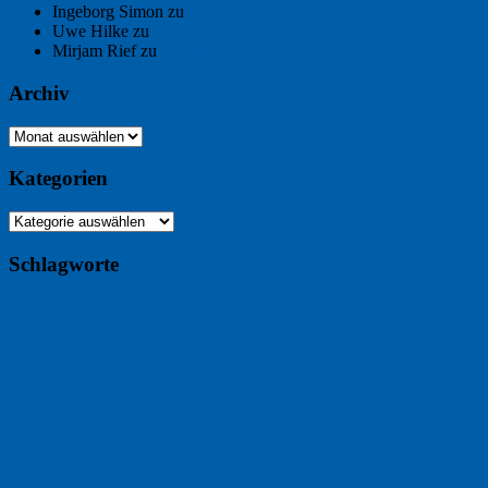
Ingeborg Simon
zu
Freitagsfoto: Meer
Uwe Hilke
zu
Freiheit statt Abhängigkeit
Mirjam Rief
zu
Großmeister der kleinen Form: Peter Bichsel
Archiv
Archiv
Kategorien
Kategorien
Schlagworte
Buchtipp
Buch
Buchbesprechung
B2B
Bouvier des Flandres
Foto
England
Facebook
Design
Ecussols
Erika Jantzen
Burgund
Film
Fotografie
Freitagsfoto
Garten
Gedicht
Fußball
Google
Haiku
Hölderlin
Jack Ridl
Hund
Herbst
Industriewerbung
Issa
Humor
Lyrik
Kunst
Lesen
Literatur
Kommunikation
Meer
Klimawandel
Natur
Tübingen
Postkarte
Rezension
Rilke
Ukraine
Text
Politik
Werbung
Weihnachten
Werbefilm