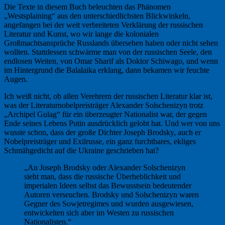
Die Texte in diesem Buch beleuchten das Phänomen
„Westsplaining“ aus den unterschiedlichsten Blickwinkeln,
angefangen bei der weit verbreiteten Verklärung der russischen
Literatur und Kunst, wo wir lange die kolonialen
Großmachtsansprüche Russlands übersehen haben oder nicht sehen
wollten. Stattdessen schwärme man von der russischen Seele, den
endlosen Weiten, von Omar Sharif als Doktor Schiwago, und wenn
im Hintergrund die Balalaika erklang, dann bekamen wir feuchte
Augen.
Ich weiß nicht, ob allen Verehrern der russischen Literatur klar ist,
was der Literaturnobelpreisträger Alexander Solschenizyn trotz
„Archipel Gulag“ für ein überzeugter Nationalist war, der gegen
Ende seines Lebens Putin ausdrücklich gelobt hat. Und wer von uns
wusste schon, dass der große Dichter Joseph Brodsky, auch er
Nobelpreisträger und Exilrusse, ein ganz furchtbares, ekliges
Schmähgedicht auf die Ukraine geschrieben hat?
„An Joseph Brodsky oder Alexander Solschenizyn
sieht man, dass die russische Überheblichkeit und
imperialen Ideen selbst das Bewusstsein bedeutender
Autoren verseuchen. Brodsky und Solschenizyn waren
Gegner des Sowjetregimes und wurden ausgewiesen,
entwickelten sich aber im Westen zu russischen
Nationalisten.“