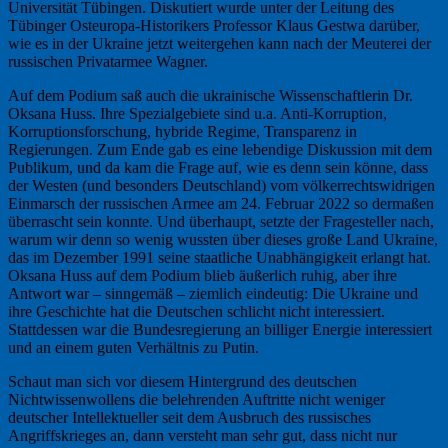
Universität Tübingen. Diskutiert wurde unter der Leitung des
Tübinger Osteuropa-Historikers Professor Klaus Gestwa darüber,
wie es in der Ukraine jetzt weitergehen kann nach der Meuterei der
russischen Privatarmee Wagner.
Auf dem Podium saß auch die ukrainische Wissenschaftlerin Dr.
Oksana Huss. Ihre Spezialgebiete sind u.a. Anti-Korruption,
Korruptionsforschung, hybride Regime, Transparenz in
Regierungen. Zum Ende gab es eine lebendige Diskussion mit dem
Publikum, und da kam die Frage auf, wie es denn sein könne, dass
der Westen (und besonders Deutschland) vom völkerrechtswidrigen
Einmarsch der russischen Armee am 24. Februar 2022 so dermaßen
überrascht sein konnte. Und überhaupt, setzte der Fragesteller nach,
warum wir denn so wenig wussten über dieses große Land Ukraine,
das im Dezember 1991 seine staatliche Unabhängigkeit erlangt hat.
Oksana Huss auf dem Podium blieb äußerlich ruhig, aber ihre
Antwort war – sinngemäß – ziemlich eindeutig: Die Ukraine und
ihre Geschichte hat die Deutschen schlicht nicht interessiert.
Stattdessen war die Bundesregierung an billiger Energie interessiert
und an einem guten Verhältnis zu Putin.
Schaut man sich vor diesem Hintergrund des deutschen
Nichtwissenwollens die belehrenden Auftritte nicht weniger
deutscher Intellektueller seit dem Ausbruch des russisches
Angriffskrieges an, dann versteht man sehr gut, dass nicht nur