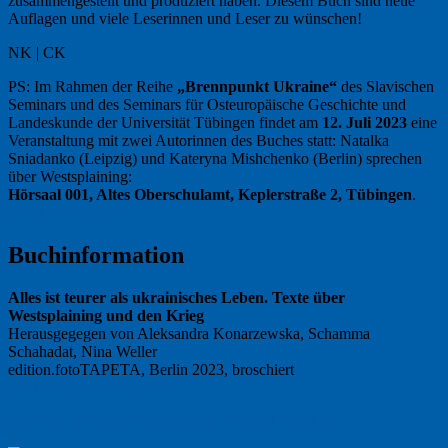
zusammengestellt und produziert haben. Diesem Buch sind neue
Auflagen und viele Leserinnen und Leser zu wünschen!
NK | CK
PS: Im Rahmen der Reihe
„Brennpunkt Ukraine“
des Slavischen
Seminars und des Seminars für Osteuropäische Geschichte und
Landeskunde der Universität Tübingen findet am
12. Juli 2023
eine
Veranstaltung mit zwei Autorinnen des Buches statt: Natalka
Sniadanko (Leipzig) und Kateryna Mishchenko (Berlin) sprechen
über Westsplaining:
Hörsaal 001, Altes Oberschulamt, Keplerstraße 2, Tübingen
.
Alle Infos auch hier.
Buchinformation
Alles ist teurer als ukrainisches Leben. Texte über
Westsplaining und den Krieg
Herausgegegen von Aleksandra Konarzewska, Schamma
Schahadat, Nina Weller
edition.fotoTAPETA, Berlin 2023, broschiert
ISBN 978-3-949262-29-6
Interview mit Prof. Dr. Schamma Schahad im DLF