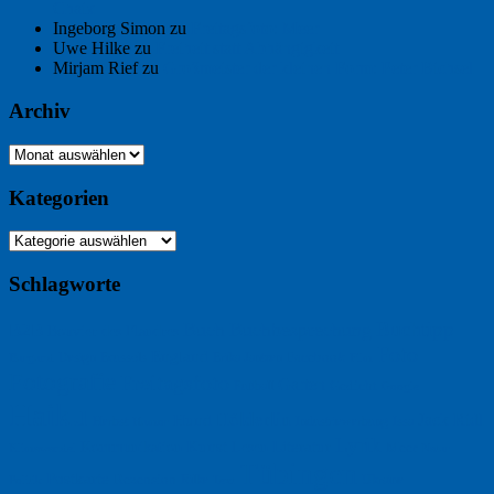
Chaix
Ingeborg Simon
zu
Freitagsfoto: Meer
Uwe Hilke
zu
Freiheit statt Abhängigkeit
Mirjam Rief
zu
Großmeister der kleinen Form: Peter Bichsel
Archiv
Archiv
Kategorien
Kategorien
Schlagworte
Buchtipp
Buch
Buchbesprechung
B2B
Bouvier des Flandres
Foto
England
Facebook
Design
Ecussols
Erika Jantzen
Burgund
Film
Fotografie
Freitagsfoto
Garten
Gedicht
Fußball
Google
Haiku
Hölderlin
Jack Ridl
Hund
Herbst
Industriewerbung
Issa
Humor
Lyrik
Kunst
Lesen
Literatur
Kommunikation
Meer
Klimawandel
Natur
Tübingen
Postkarte
Rezension
Rilke
Ukraine
Text
Politik