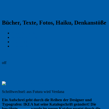
Reklamekasper
Bücher, Texte, Fotos, Haiku, Denkanstöße
Kraas & Lachmann
Kommentarrichtlinien
Impressum
Datenschutz
Permalink
off
Was bitte ist an Schrift so wichtig?
Schriftwechsel: aus Futura wird Verdana
Ein Aufschrei geht durch die Reihen der Designer und
Typografen: IKEA hat seine Katalogschrift geändert! Die
bewährte
Futura
wurde im neuen Katalog ersetzt durch die