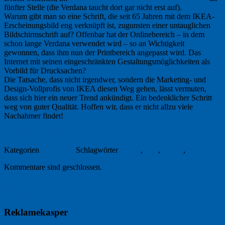
fünfter Stelle (die Verdana taucht dort gar nicht erst auf).
Warum gibt man so eine Schrift, die seit 65 Jahren mit dem IKEA-
Erscheinungsbild eng verknüpft ist, zugunsten einer untauglichen
Bildschirmschrift auf? Offenbar hat der Onlinebereich – in dem
schon lange Verdana verwendet wird – so an Wichtigkeit
gewonnen, dass ihm nun der Printbereich angepasst wird. Das
Internet mit seinen eingeschränkten Gestaltungsmöglichkeiten als
Vorbild für Drucksachen?
Die Tatsache, dass nicht irgendwer, sondern die Marketing- und
Design-Vollprofis von IKEA diesen Weg gehen, lässt vermuten,
dass sich hier ein neuer Trend ankündigt. Ein bedenklicher Schritt
weg von guter Qualität. Hoffen wir, dass er nicht allzu viele
Nachahmer findet!
4. September 2009
Kategorien
Allgemein
Schlagwörter
Futura
,
Ikea
,
Schrift
,
Verdana
Kommentare sind geschlossen.
Nächster Artikel →
← Vorheriger Artikel
Reklamekasper