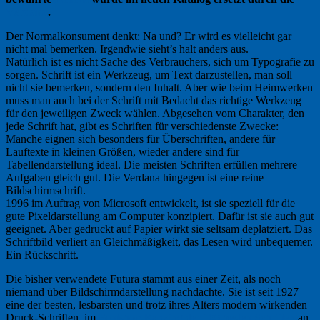
Verdana
.
Der Normalkonsument denkt: Na und? Er wird es vielleicht gar
nicht mal bemerken. Irgendwie sieht’s halt anders aus.
Natürlich ist es nicht Sache des Verbrauchers, sich um Typografie zu
sorgen. Schrift ist ein Werkzeug, um Text darzustellen, man soll
nicht sie bemerken, sondern den Inhalt. Aber wie beim Heimwerken
muss man auch bei der Schrift mit Bedacht das richtige Werkzeug
für den jeweiligen Zweck wählen. Abgesehen vom Charakter, den
jede Schrift hat, gibt es Schriften für verschiedenste Zwecke:
Manche eignen sich besonders für Überschriften, andere für
Lauftexte in kleinen Größen, wieder andere sind für
Tabellendarstellung ideal. Die meisten Schriften erfüllen mehrere
Aufgaben gleich gut. Die Verdana hingegen ist eine reine
Bildschirmschrift.
1996 im Auftrag von Microsoft entwickelt, ist sie speziell für die
gute Pixeldarstellung am Computer konzipiert. Dafür ist sie auch gut
geeignet. Aber gedruckt auf Papier wirkt sie seltsam deplatziert. Das
Schriftbild verliert an Gleichmäßigkeit, das Lesen wird unbequemer.
Ein Rückschritt.
Die bisher verwendete Futura stammt aus einer Zeit, als noch
niemand über Bildschirmdarstellung nachdachte. Sie ist seit 1927
eine der besten, lesbarsten und trotz ihres Alters modern wirkenden
Druck-Schriften, im
Fontshop-Ranking der 100 besten Schriften
an