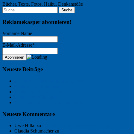
Bücher, Texte, Fotos, Haiku, Denkanstöße
Reklamekasper abonnieren!
Vorname Name
E-Mail-Adresse*
Neueste Beiträge
Der Name an der Wand: André Chaix
Freitagsfoto: Wasserläufer
Freitagsfoto: Morgendämmerung
Freitagsfoto: Pétanque
Ein Gespräch über Autos – mit der KI
Neueste Kommentare
Uwe Hilke
zu
Der Name an der Wand: André Chaix
Claudia Schumacher
zu
Der Name an der Wand: André