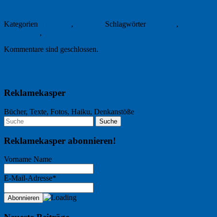
18. November 2010
Kategorien
Allgemein
,
Werbung
Schlagwörter
Billboard
,
Plakatwand
,
Werbung
Kommentare sind geschlossen.
Nächster Artikel →
← Vorheriger Artikel
Reklamekasper
Bücher, Texte, Fotos, Haiku, Denkanstöße
Reklamekasper abonnieren!
Vorname Name
E-Mail-Adresse*