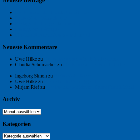
Neueste Beiträge
Der Name an der Wand: André Chaix
Freitagsfoto: Wasserläufer
Freitagsfoto: Morgendämmerung
Freitagsfoto: Pétanque
Ein Gespräch über Autos – mit der KI
Neueste Kommentare
Uwe Hilke
zu
Der Name an der Wand: André Chaix
Claudia Schumacher
zu
Der Name an der Wand: André
Chaix
Ingeborg Simon
zu
Freitagsfoto: Meer
Uwe Hilke
zu
Freiheit statt Abhängigkeit
Mirjam Rief
zu
Großmeister der kleinen Form: Peter Bichsel
Archiv
Archiv
Kategorien
Kategorien