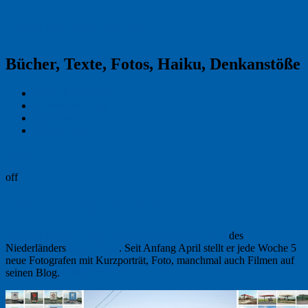
Reklamekasper
Bücher, Texte, Fotos, Haiku, Denkanstöße
Kraas & Lachmann
Kommentarrichtlinien
Impressum
Datenschutz
Permalink
off
100 x 5 = 500 Fotografen
500photographers ist ein sehenswertes Blogprojekt
des
Niederländers
Peter Wisse
. Seit Anfang April stellt er jede Woche 5
neue Fotografen mit Kurzporträt, Foto, manchmal auch Filmen auf
seinen Blog.
Neugierig?