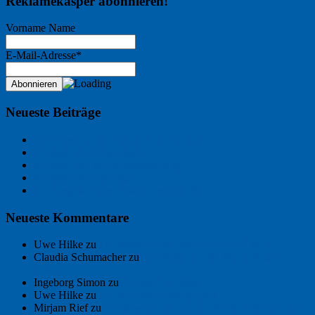
Reklamekasper abonnieren!
Vorname Name
E-Mail-Adresse*
Neueste Beiträge
Der Name an der Wand: André Chaix
Freitagsfoto: Wasserläufer
Freitagsfoto: Morgendämmerung
Freitagsfoto: Pétanque
Ein Gespräch über Autos – mit der KI
Neueste Kommentare
Uwe Hilke
zu
Der Name an der Wand: André Chaix
Claudia Schumacher
zu
Der Name an der Wand: André
Chaix
Ingeborg Simon
zu
Freitagsfoto: Meer
Uwe Hilke
zu
Freiheit statt Abhängigkeit
Mirjam Rief
zu
Großmeister der kleinen Form: Peter Bichsel