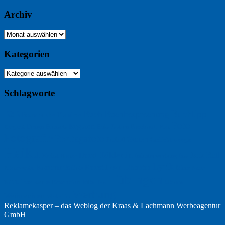
Archiv
Archiv
Kategorien
Kategorien
Schlagworte
Buchtipp
Buch
Buchbesprechung
B2B
Bouvier des Flandres
Foto
England
Facebook
Design
Ecussols
Erika Jantzen
Burgund
Film
Fotografie
Freitagsfoto
Garten
Gedicht
Fußball
Google
Haiku
Hölderlin
Jack Ridl
Hund
Herbst
Industriewerbung
Issa
Humor
Lyrik
Kunst
Lesen
Literatur
Kommunikation
Meer
Klimawandel
Natur
Tübingen
Postkarte
Rezension
Rilke
Ukraine
Text
Politik
Werbung
Weihnachten
Werbefilm
Reklamekasper – das Weblog der
Kraas & Lachmann Werbeagentur
GmbH
Top