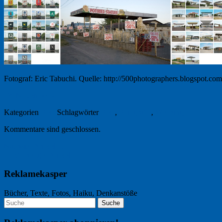
Fotograf: Eric Tabuchi. Quelle: http://500photographers.blogspot.com
18. November 2010
Kategorien
Foto
Schlagwörter
Foto
,
Fotografie
,
Werbung
Kommentare sind geschlossen.
Nächster Artikel →
← Vorheriger Artikel
Reklamekasper
Bücher, Texte, Fotos, Haiku, Denkanstöße