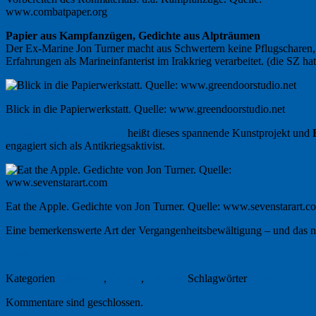
www.combatpaper.org
Papier aus Kampfanzügen, Gedichte aus Alpträumen
Der Ex-Marine Jon Turner macht aus Schwertern keine Pflugscharen,
Erfahrungen als Marineinfanterist im Irakkrieg verarbeitet. (die SZ h
Blick in die Papierwerkstatt. Quelle: www.greendoorstudio.net
„Combat Paper Project“
heißt dieses spannende Kunstprojekt und
engagiert sich als Antikriegsaktivist.
Eat the Apple. Gedichte von Jon Turner. Quelle: www.sevenstarart.c
Eine bemerkenswerte Art der Vergangenheitsbewältigung – und das ni
2. März 2011
Kategorien
Allgemein
,
Design
,
Literatur
Schlagwörter
Green Door St
Kommentare sind geschlossen.