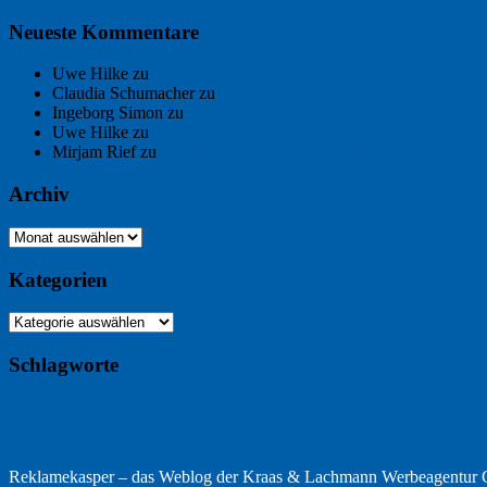
Neueste Kommentare
Uwe Hilke
zu
Der Name an der Wand: André Chaix
Claudia Schumacher
zu
Der Name an der Wand: André Chaix
Ingeborg Simon
zu
Freitagsfoto: Meer
Uwe Hilke
zu
Freiheit statt Abhängigkeit
Mirjam Rief
zu
Großmeister der kleinen Form: Peter Bichsel
Archiv
Archiv
Kategorien
Kategorien
Schlagworte
Buchtipp
Buch
Buchbesprechung
B2B
Bouvier des Flandres
Burgu
Hölderlin
Jack Ridl
Hund
Kommunikatio
Industriewerbung
Issa
Klimawandel
Reklamekasper – das Weblog der
Kraas & Lachmann Werbeagentu