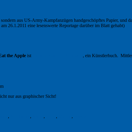
 sondern aus US-Army-Kampfanzügen handgeschöpftes Papier, und darauf
at am 26.1.2011 eine lesenswerte Reportage darüber im Blatt gehabt)
Eat the Apple
ist
Turners erster Gedichtband
, ein Künstlerbuch. Mittle
om
cht nur aus graphischer Sicht!
udio
,
Jon Turner
,
Kunst
,
Lyrik
,
Marine
,
Poesie