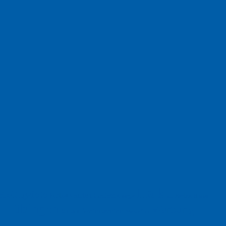
Haiku
Freitagsfoto
Garten
Gedicht
Fußball
Herbst
Humor
Google
Tübingen
Werbung
Weihnachten
Ukraine
xt
Werbefilm