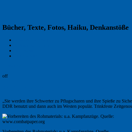
Reklamekasper
Bücher, Texte, Fotos, Haiku, Denkanstöße
Kraas & Lachmann
Kommentarrichtlinien
Impressum
Datenschutz
Permalink
off
Papier aus Kampfanzügen, Gedichte aus 
„Sie werden ihre Schwerter zu Pflugscharen und ihre Spieße zu Sich
DDR benutzt und dann auch im Westen populär. Trinkfeste Zeitgeno
Vorbereiten des Rohmaterials: u.a. Kampfanzüge. Quelle: