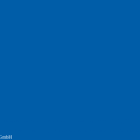
Fotografie
Foto
England
Facebook
Design
Ecussols
Erika Jantzen
nd
Film
Lyrik
Kunst
Lesen
Literatur
Postkarte
n
Meer
Rezension
Rilke
Natur
Te
Politik
r GmbH