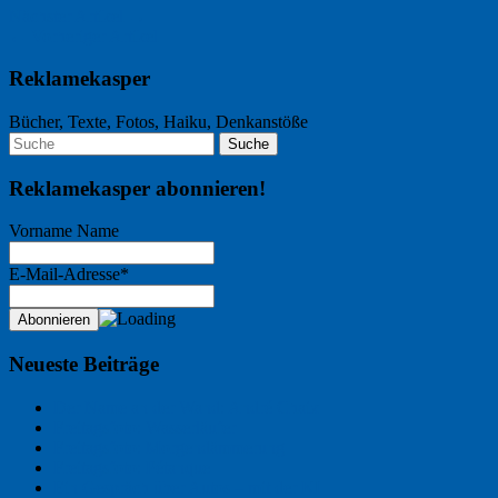
Nächster Artikel →
← Vorheriger Artikel
Reklamekasper
Bücher, Texte, Fotos, Haiku, Denkanstöße
Reklamekasper abonnieren!
Vorname Name
E-Mail-Adresse*
Neueste Beiträge
Der Name an der Wand: André Chaix
Freitagsfoto: Wasserläufer
Freitagsfoto: Morgendämmerung
Freitagsfoto: Pétanque
Ein Gespräch über Autos – mit der KI