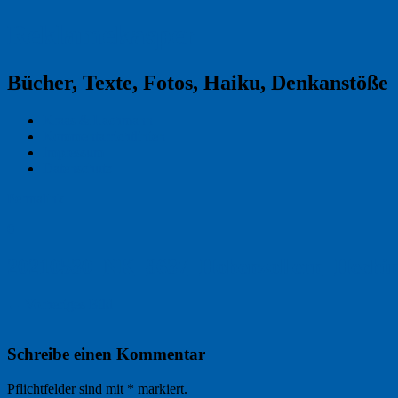
Reklamekasper
Bücher, Texte, Fotos, Haiku, Denkanstöße
Kraas & Lachmann
Kommentarrichtlinien
Impressum
Datenschutz
Permalink
0
20210530_NK_8637_Hohenzollern_Hechin
← Vorheriges Bild
Schreibe einen Kommentar
Pflichtfelder sind mit
*
markiert.