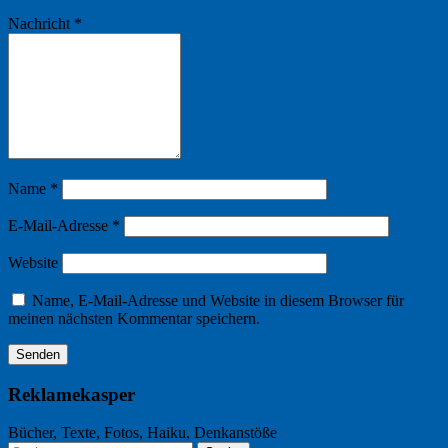
Nachricht
*
Name
*
E-Mail-Adresse
*
Website
Name, E-Mail-Adresse und Website in diesem Browser für
meinen nächsten Kommentar speichern.
Reklamekasper
Bücher, Texte, Fotos, Haiku, Denkanstöße