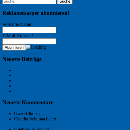
Reklamekasper abonnieren!
Vorname Name
E-Mail-Adresse*
Neueste Beiträge
Der Name an der Wand: André Chaix
Freitagsfoto: Wasserläufer
Freitagsfoto: Morgendämmerung
Freitagsfoto: Pétanque
Ein Gespräch über Autos – mit der KI
Neueste Kommentare
Uwe Hilke
zu
Der Name an der Wand: André Chaix
Claudia Schumacher
zu
Der Name an der Wand: André
Chaix
Ingeborg Simon
zu
Freitagsfoto: Meer