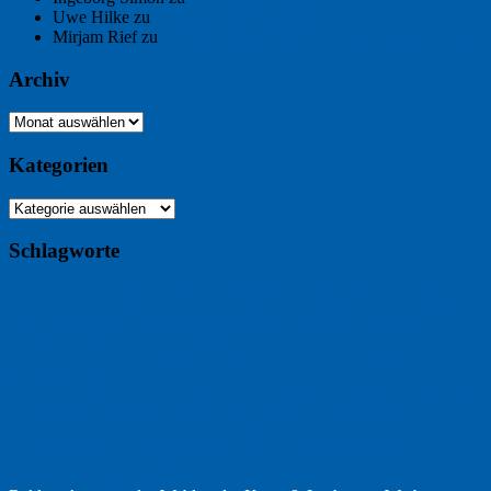
Uwe Hilke
zu
Freiheit statt Abhängigkeit
Mirjam Rief
zu
Großmeister der kleinen Form: Peter Bichsel
Archiv
Archiv
Kategorien
Kategorien
Schlagworte
Buchtipp
Buch
Buchbesprechung
B2B
Bouvier des Flandres
Foto
England
Facebook
Design
Ecussols
Erika Jantzen
Burgund
Film
Fotografie
Freitagsfoto
Garten
Gedicht
Fußball
Google
Haiku
Hölderlin
Jack Ridl
Hund
Herbst
Industriewerbung
Issa
Humor
Lyrik
Kunst
Lesen
Literatur
Kommunikation
Meer
Klimawandel
Natur
Tübingen
Postkarte
Rezension
Rilke
Ukraine
Text
Politik
Werbung
Weihnachten
Werbefilm