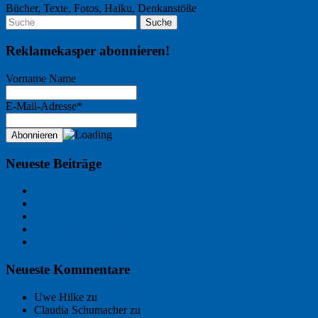
Bücher, Texte, Fotos, Haiku, Denkanstöße
Reklamekasper abonnieren!
Vorname Name
E-Mail-Adresse*
Neueste Beiträge
Der Name an der Wand: André Chaix
Freitagsfoto: Wasserläufer
Freitagsfoto: Morgendämmerung
Freitagsfoto: Pétanque
Ein Gespräch über Autos – mit der KI
Neueste Kommentare
Uwe Hilke
zu
Der Name an der Wand: André Chaix
Claudia Schumacher
zu
Der Name an der Wand: André