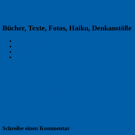
Reklamekasper
Bücher, Texte, Fotos, Haiku, Denkanstöße
Kraas & Lachmann
Kommentarrichtlinien
Impressum
Datenschutz
Permalink
0
KuK_Schoene_Postkarte_198-
pka6_Weide_Hoelderlin_Web
Nächstes Bild →
← Vorheriges Bild
Schreibe einen Kommentar