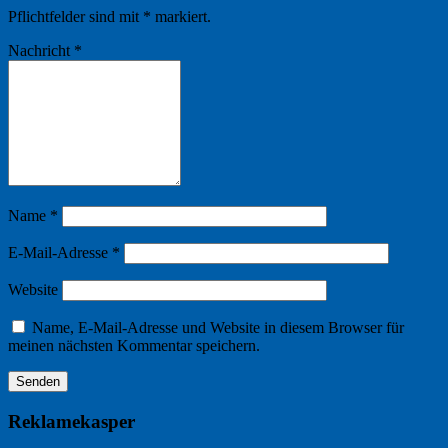
Pflichtfelder sind mit
*
markiert.
Nachricht
*
Name
*
E-Mail-Adresse
*
Website
Name, E-Mail-Adresse und Website in diesem Browser für
meinen nächsten Kommentar speichern.
Reklamekasper