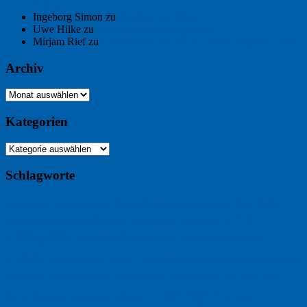
Chaix
Ingeborg Simon
zu
Freitagsfoto: Meer
Uwe Hilke
zu
Freiheit statt Abhängigkeit
Mirjam Rief
zu
Großmeister der kleinen Form: Peter Bichsel
Archiv
Archiv
Kategorien
Kategorien
Schlagworte
Buchtipp
Buch
Buchbesprechung
B2B
Bouvier des Flandres
Foto
England
Facebook
Design
Ecussols
Erika Jantzen
Burgund
Film
Fotografie
Freitagsfoto
Garten
Gedicht
Fußball
Google
Haiku
Hölderlin
Jack Ridl
Hund
Herbst
Industriewerbung
Issa
Humor
Lyrik
Kunst
Lesen
Literatur
Kommunikation
Meer
Klimawandel
Natur
Tübingen
Postkarte
Rezension
Rilke
Ukraine
Text
Politik