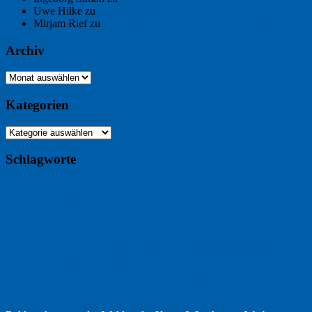
Uwe Hilke
zu
Freiheit statt Abhängigkeit
Mirjam Rief
zu
Großmeister der kleinen Form: Peter Bichsel
Archiv
Archiv
Kategorien
Kategorien
Schlagworte
Buchtipp
Buch
Buchbesprechung
B2B
Bouvier des Flandres
Foto
England
Facebook
Design
Ecussols
Erika Jantzen
Burgund
Film
Fotografie
Freitagsfoto
Garten
Gedicht
Fußball
Google
Haiku
Hölderlin
Jack Ridl
Hund
Herbst
Industriewerbung
Issa
Humor
Lyrik
Kunst
Lesen
Literatur
Kommunikation
Meer
Klimawandel
Natur
Tübingen
Postkarte
Rezension
Rilke
Ukraine
Text
Politik
Werbung
Weihnachten
Werbefilm