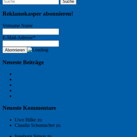
Reklamekasper abonnieren!
Vorname Name
E-Mail-Adresse*
Neueste Beiträge
Der Name an der Wand: André Chaix
Freitagsfoto: Wasserläufer
Freitagsfoto: Morgendämmerung
Freitagsfoto: Pétanque
Ein Gespräch über Autos – mit der KI
Neueste Kommentare
Uwe Hilke
zu
Der Name an der Wand: André Chaix
Claudia Schumacher
zu
Der Name an der Wand: André
Chaix
Ingeborg Simon
zu
Freitagsfoto: Meer