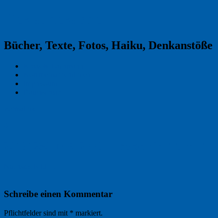
Reklamekasper
Bücher, Texte, Fotos, Haiku, Denkanstöße
Kraas & Lachmann
Kommentarrichtlinien
Impressum
Datenschutz
Permalink
0
20191230_NK_2779_Hoelderlin_Turm_Tue
Nächstes Bild →
Schreibe einen Kommentar
Pflichtfelder sind mit
*
markiert.