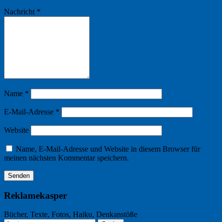
Nachricht
*
Name
*
E-Mail-Adresse
*
Website
Name, E-Mail-Adresse und Website in diesem Browser für
meinen nächsten Kommentar speichern.
Reklamekasper
Bücher, Texte, Fotos, Haiku, Denkanstöße