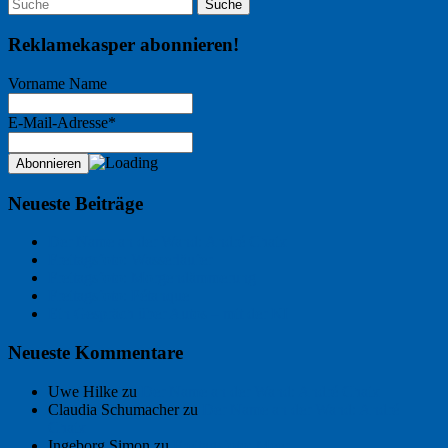
Reklamekasper abonnieren!
Vorname Name
E-Mail-Adresse*
Neueste Beiträge
Der Name an der Wand: André Chaix
Freitagsfoto: Wasserläufer
Freitagsfoto: Morgendämmerung
Freitagsfoto: Pétanque
Ein Gespräch über Autos – mit der KI
Neueste Kommentare
Uwe Hilke
zu
Der Name an der Wand: André Chaix
Claudia Schumacher
zu
Der Name an der Wand: André
Chaix
Ingeborg Simon
zu
Freitagsfoto: Meer