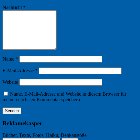
Nachricht
*
Name
*
E-Mail-Adresse
*
Website
Name, E-Mail-Adresse und Website in diesem Browser für
meinen nächsten Kommentar speichern.
Reklamekasper
Bücher, Texte, Fotos, Haiku, Denkanstöße