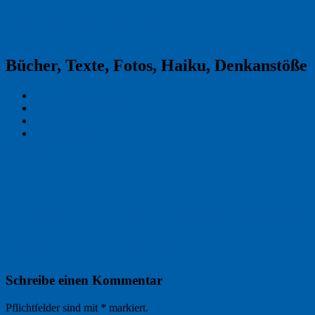
Reklamekasper
Bücher, Texte, Fotos, Haiku, Denkanstöße
Kraas & Lachmann
Kommentarrichtlinien
Impressum
Datenschutz
Permalink
0
20180407_NK_4405_Kompost_Buch_Tuebi
Nächstes Bild →
← Vorheriges Bild
Schreibe einen Kommentar
Pflichtfelder sind mit
*
markiert.