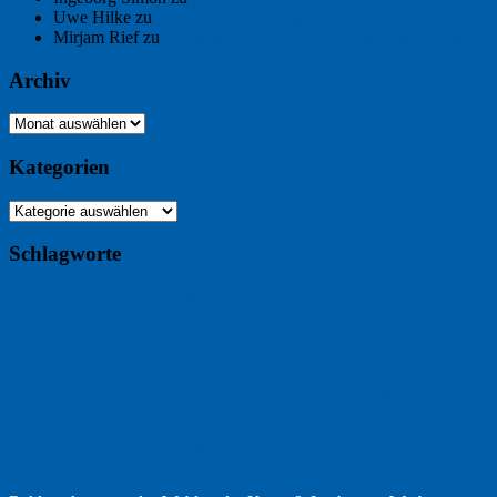
Uwe Hilke
zu
Freiheit statt Abhängigkeit
Mirjam Rief
zu
Großmeister der kleinen Form: Peter Bichsel
Archiv
Archiv
Kategorien
Kategorien
Schlagworte
Buchtipp
Buch
Buchbesprechung
B2B
Bouvier des Flandres
Foto
England
Facebook
Design
Ecussols
Erika Jantzen
Burgund
Film
Fotografie
Freitagsfoto
Garten
Gedicht
Fußball
Google
Haiku
Hölderlin
Jack Ridl
Hund
Herbst
Industriewerbung
Issa
Humor
Lyrik
Kunst
Lesen
Literatur
Kommunikation
Meer
Klimawandel
Natur
Tübingen
Postkarte
Rezension
Rilke
Ukraine
Text
Politik
Werbung
Weihnachten
Werbefilm