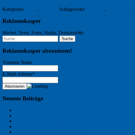
Kategorien
Garten
,
Hölderlin
Schlagwörter
Hölderlin
,
Staudengärtner
Reklamekasper
Bücher, Texte, Fotos, Haiku, Denkanstöße
Reklamekasper abonnieren!
Vorname Name
E-Mail-Adresse*
Neueste Beiträge
Der Name an der Wand: André Chaix
Freitagsfoto: Wasserläufer
Freitagsfoto: Morgendämmerung
Freitagsfoto: Pétanque
Ein Gespräch über Autos – mit der KI