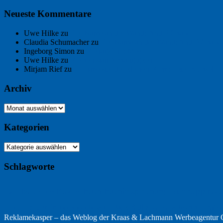
Neueste Kommentare
Uwe Hilke
zu
Der Name an der Wand: André Chaix
Claudia Schumacher
zu
Der Name an der Wand: André Chaix
Ingeborg Simon
zu
Freitagsfoto: Meer
Uwe Hilke
zu
Freiheit statt Abhängigkeit
Mirjam Rief
zu
Großmeister der kleinen Form: Peter Bichsel
Archiv
Archiv
Kategorien
Kategorien
Schlagworte
Buchtipp
Buch
Buchbesprechung
B2B
Bouvier des Flandres
Burgu
Hölderlin
Jack Ridl
Hund
Kommunikatio
Industriewerbung
Issa
Klimawandel
Reklamekasper – das Weblog der
Kraas & Lachmann Werbeagentu