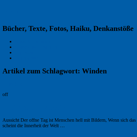
Reklamekasper
Bücher, Texte, Fotos, Haiku, Denkanstöße
Kraas & Lachmann
Kommentarrichtlinien
Impressum
Datenschutz
Artikel zum Schlagwort:
Winden
Permalink
off
Freitagsfoto: Aussicht
Aussicht Der offne Tag ist Menschen hell mit Bildern, Wenn sich da
scheint die Innerheit der Welt …
Weiterlesen
→
10. September 2020