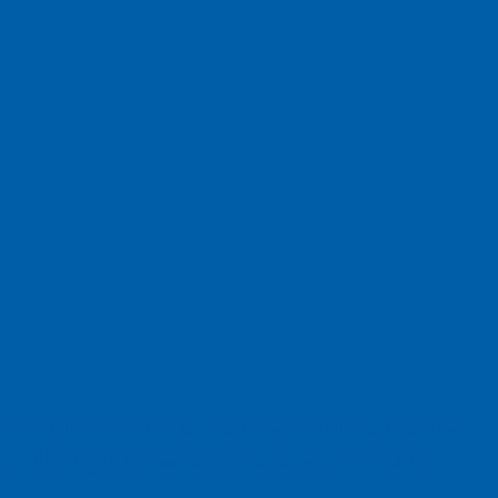
Haiku
Freitagsfoto
Garten
Gedicht
Fußball
Herbst
Humor
Google
Tübingen
Werbung
Weihnachten
Ukraine
xt
Werbefilm