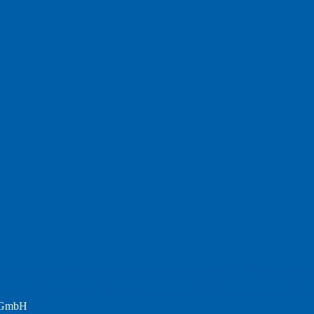
Fotografie
Foto
England
Facebook
Design
Ecussols
Erika Jantzen
nd
Film
Lyrik
Kunst
Lesen
Literatur
Postkarte
n
Meer
Rezension
Rilke
Natur
Te
Politik
r GmbH