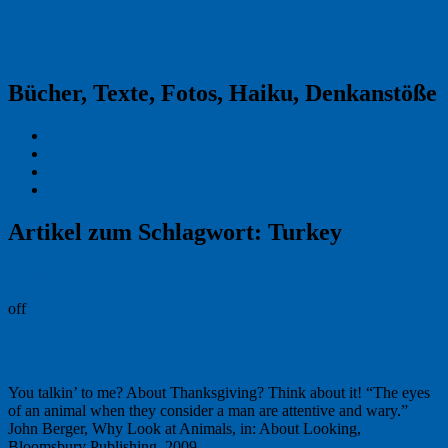
Reklamekasper
Bücher, Texte, Fotos, Haiku, Denkanstöße
Kraas & Lachmann
Kommentarrichtlinien
Impressum
Datenschutz
Artikel zum Schlagwort:
Turkey
Permalink
off
Haiku on Thanksgiving
You talkin’ to me? About Thanksgiving? Think about it! “The eyes
of an animal when they consider a man are attentive and wary.”
John Berger, Why Look at Animals, in: About Looking,
Bloomsbury Publishing, 2009.