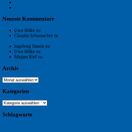
Freitagsfoto: Pétanque
Ein Gespräch über Autos – mit der KI
Neueste Kommentare
Uwe Hilke
zu
Der Name an der Wand: André Chaix
Claudia Schumacher
zu
Der Name an der Wand: André
Chaix
Ingeborg Simon
zu
Freitagsfoto: Meer
Uwe Hilke
zu
Freiheit statt Abhängigkeit
Mirjam Rief
zu
Großmeister der kleinen Form: Peter Bichsel
Archiv
Archiv
Kategorien
Kategorien
Schlagworte
Buchtipp
Buch
Buchbesprechung
B2B
Bouvier des Flandres