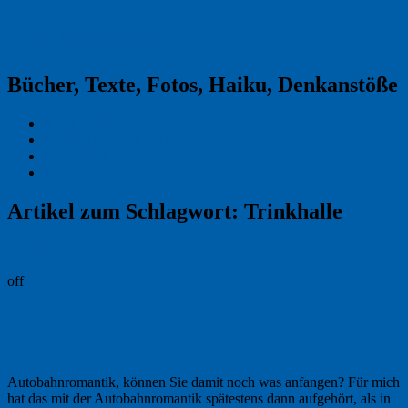
Reklamekasper
Bücher, Texte, Fotos, Haiku, Denkanstöße
Kraas & Lachmann
Kommentarrichtlinien
Impressum
Datenschutz
Artikel zum Schlagwort:
Trinkhalle
Permalink
off
Freitagsfoto: Autobahnromantik an der
A6
Autobahnromantik, können Sie damit noch was anfangen? Für mich
hat das mit der Autobahnromantik spätestens dann aufgehört, als in