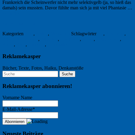
Frankreich die Scheinwerfer nicht mehr selektivgelb (ja, so hieß das
damals) sein mussten. Davor fühlte man sich ja mit viel Phantasie …
Weiterlesen
→
26. Februar 2016
Kategorien
Foto
,
Kultur
,
Menschen
Schlagwörter
A6
,
Autobahn
,
Autobahnromantik
,
Büdchen
,
Fotografie
,
Kiosk
,
Peugeot 504
,
Rhein
,
Ruhr
,
Simenon
,
Trinkhalle
Reklamekasper
Bücher, Texte, Fotos, Haiku, Denkanstöße
Reklamekasper abonnieren!
Vorname Name
E-Mail-Adresse*
Neueste Beiträge