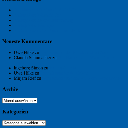
Der Name an der Wand: André Chaix
Freitagsfoto: Wasserläufer
Freitagsfoto: Morgendämmerung
Freitagsfoto: Pétanque
Ein Gespräch über Autos – mit der KI
Neueste Kommentare
Uwe Hilke
zu
Der Name an der Wand: André Chaix
Claudia Schumacher
zu
Der Name an der Wand: André
Chaix
Ingeborg Simon
zu
Freitagsfoto: Meer
Uwe Hilke
zu
Freiheit statt Abhängigkeit
Mirjam Rief
zu
Großmeister der kleinen Form: Peter Bichsel
Archiv
Archiv
Kategorien
Kategorien