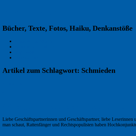
Reklamekasper
Bücher, Texte, Fotos, Haiku, Denkanstöße
Kraas & Lachmann
Kommentarrichtlinien
Impressum
Datenschutz
Artikel zum Schlagwort:
Schmieden
Permalink
9
Wir sagen Danke und schmieden Pläne
Liebe Geschäftspartnerinnen und Geschäftspartner, liebe Leserinnen u
man schaut, Rattenfänger und Rechtspopulisten haben Hochkonjunktur
20. Dezember 2016