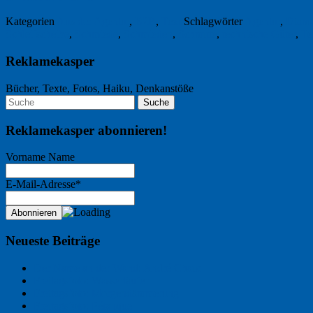
Kategorien
Aus der Agentur
,
B2B
,
Text
Schlagwörter
Agentur
,
Diama
Schleifscheibe
,
Schmiede
,
Schmieden
,
Schmitte
,
technische Güter
,
Te
Reklamekasper
Bücher, Texte, Fotos, Haiku, Denkanstöße
Reklamekasper abonnieren!
Vorname Name
E-Mail-Adresse*
Neueste Beiträge
Der Name an der Wand: André Chaix
Freitagsfoto: Wasserläufer
Freitagsfoto: Morgendämmerung
Freitagsfoto: Pétanque