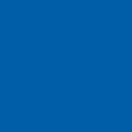
Haiku
Freitagsfoto
Garten
Gedicht
Fußball
Herbst
Humor
Google
Tübingen
Werbung
Weihnachten
Ukraine
xt
Werbefilm