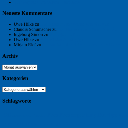
Ein Gespräch über Autos – mit der KI
Neueste Kommentare
Uwe Hilke
zu
Der Name an der Wand: André Chaix
Claudia Schumacher
zu
Der Name an der Wand: André Chaix
Ingeborg Simon
zu
Freitagsfoto: Meer
Uwe Hilke
zu
Freiheit statt Abhängigkeit
Mirjam Rief
zu
Großmeister der kleinen Form: Peter Bichsel
Archiv
Archiv
Kategorien
Kategorien
Schlagworte
Buchtipp
Buch
Buchbesprechung
B2B
Bouvier des Flandres
Burgu
Hölderlin
Jack Ridl
Hund
Kommunikatio
Industriewerbung
Issa
Klimawandel