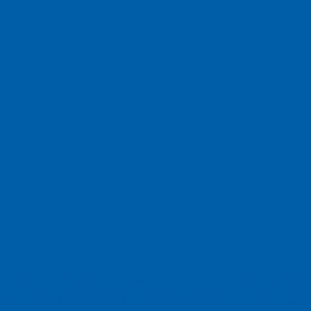
Fotografie
Foto
England
Facebook
Design
Ecussols
Erika Jantzen
nd
Film
Lyrik
Kunst
Lesen
Literatur
Postkarte
n
Meer
Rezension
Rilke
Natur
Te
Politik