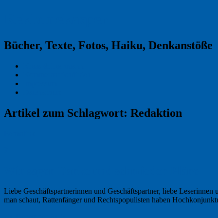
Reklamekasper
Bücher, Texte, Fotos, Haiku, Denkanstöße
Kraas & Lachmann
Kommentarrichtlinien
Impressum
Datenschutz
Artikel zum Schlagwort:
Redaktion
Permalink
9
Wir sagen Danke und schmieden Pläne
Liebe Geschäftspartnerinnen und Geschäftspartner, liebe Leserinnen u
man schaut, Rattenfänger und Rechtspopulisten haben Hochkonjunktur
20. Dezember 2016