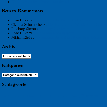
Ein Gespräch über Autos – mit der KI
Neueste Kommentare
Uwe Hilke
zu
Der Name an der Wand: André Chaix
Claudia Schumacher
zu
Der Name an der Wand: André Chaix
Ingeborg Simon
zu
Freitagsfoto: Meer
Uwe Hilke
zu
Freiheit statt Abhängigkeit
Mirjam Rief
zu
Großmeister der kleinen Form: Peter Bichsel
Archiv
Archiv
Kategorien
Kategorien
Schlagworte
Buchtipp
Buch
Buchbesprechung
B2B
Bouvier des Flandres
Burgu
Hölderlin
Jack Ridl
Hund
Kommunikatio
Industriewerbung
Issa
Klimawandel