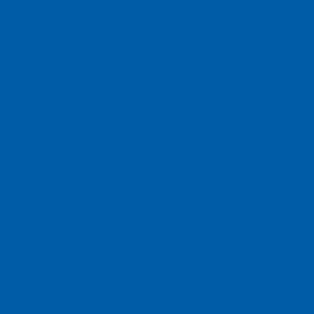
Fotografie
Foto
England
Facebook
Design
Ecussols
Erika Jantzen
nd
Film
Lyrik
Kunst
Lesen
Literatur
Postkarte
n
Meer
Rezension
Rilke
Natur
Te
Politik