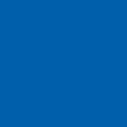
Haiku
Freitagsfoto
Garten
Gedicht
Fußball
Herbst
Humor
Google
Tübingen
Werbung
Weihnachten
Ukraine
xt
Werbefilm