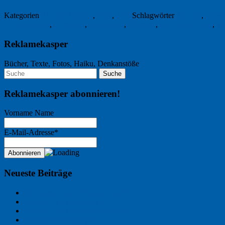
Kategorien
Aus der Agentur
,
B2B
,
Text
Schlagwörter
Agentur
,
Diama
Schleifscheibe
,
Schmiede
,
Schmieden
,
Schmitte
,
technische Güter
,
Te
Reklamekasper
Bücher, Texte, Fotos, Haiku, Denkanstöße
Reklamekasper abonnieren!
Vorname Name
E-Mail-Adresse*
Neueste Beiträge
Der Name an der Wand: André Chaix
Freitagsfoto: Wasserläufer
Freitagsfoto: Morgendämmerung
Freitagsfoto: Pétanque