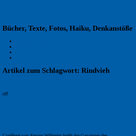
Reklamekasper
Bücher, Texte, Fotos, Haiku, Denkanstöße
Kraas & Lachmann
Kommentarrichtlinien
Impressum
Datenschutz
Artikel zum Schlagwort:
Rindvieh
Permalink
off
Le bonheur est dans le pré – et dans
l’étable
Kühe und Stiere vor der Kamera
Cortébert von Steven Willemin heißt der Gewinner des