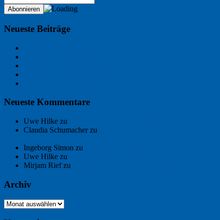
Neueste Beiträge
Der Name an der Wand: André Chaix
Freitagsfoto: Wasserläufer
Freitagsfoto: Morgendämmerung
Freitagsfoto: Pétanque
Ein Gespräch über Autos – mit der KI
Neueste Kommentare
Uwe Hilke
zu
Der Name an der Wand: André Chaix
Claudia Schumacher
zu
Der Name an der Wand: André
Chaix
Ingeborg Simon
zu
Freitagsfoto: Meer
Uwe Hilke
zu
Freiheit statt Abhängigkeit
Mirjam Rief
zu
Großmeister der kleinen Form: Peter Bichsel
Archiv
Archiv