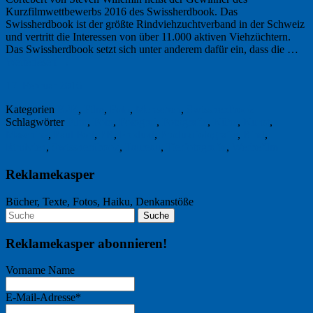
Kurzfilmwettbewerbs 2016 des Swissherdbook. Das
Swissherdbook ist der größte Rindviehzuchtverband in der Schweiz
und vertritt die Interessen von über 11.000 aktiven Viehzüchtern.
Das Swissherdbook setzt sich unter anderem dafür ein, dass die …
Weiterlesen
→
17. Februar 2016
Kategorien
B2B
,
Film
,
Foto
,
Menschen
,
Swissherdbook
Schlagwörter
Film
,
Foto
,
Fotograf
,
Fotografie
,
Kühe
,
Kunst
,
Maschine
,
Paul Fort
,
PR
,
Produkt
,
Produktfotografie
,
Rind
,
Rindvieh
,
Swissherdbook
,
Taureau
,
Tierfotografie
,
Werbefilm
Reklamekasper
Bücher, Texte, Fotos, Haiku, Denkanstöße
Reklamekasper abonnieren!
Vorname Name
E-Mail-Adresse*