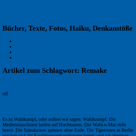
Reklamekasper
Bücher, Texte, Fotos, Haiku, Denkanstöße
Kraas & Lachmann
Kommentarrichtlinien
Impressum
Datenschutz
Artikel zum Schlagwort:
Remake
Permalink
off
Früher war mehr Lametta
Es ist Wahlkampf, oder sollten wir sagen: Wahlkrampf. Die
Medienmaschinen laufen auf Hochtouren. Der Wahl-o-Mat steht
bereit. Die Spindoctors spinnen ohne Ende. Die Tigerenten in Berlin
machen sich für Koalitionsverhandlungen bereit; und ich überlege