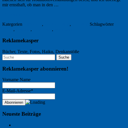
mir ernsthaft, ob man in den …
Weiterlesen
→
18. September 2009
Kategorien
Allgemein
,
Wahlwerbung
,
Werbung
Schlagwörter
Loriot
,
Remake
,
Tigerenten
,
Wahlkampf
Reklamekasper
Bücher, Texte, Fotos, Haiku, Denkanstöße
Reklamekasper abonnieren!
Vorname Name
E-Mail-Adresse*
Neueste Beiträge
Der Name an der Wand: André Chaix