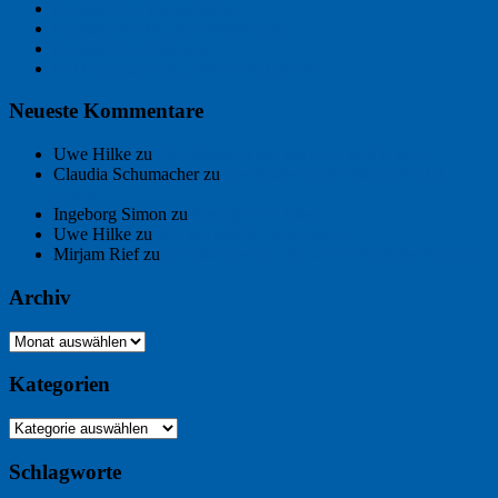
Freitagsfoto: Wasserläufer
Freitagsfoto: Morgendämmerung
Freitagsfoto: Pétanque
Ein Gespräch über Autos – mit der KI
Neueste Kommentare
Uwe Hilke
zu
Der Name an der Wand: André Chaix
Claudia Schumacher
zu
Der Name an der Wand: André
Chaix
Ingeborg Simon
zu
Freitagsfoto: Meer
Uwe Hilke
zu
Freiheit statt Abhängigkeit
Mirjam Rief
zu
Großmeister der kleinen Form: Peter Bichsel
Archiv
Archiv
Kategorien
Kategorien
Schlagworte