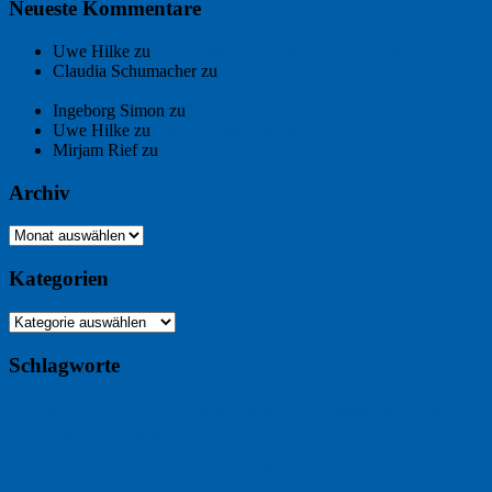
Neueste Kommentare
Uwe Hilke
zu
Der Name an der Wand: André Chaix
Claudia Schumacher
zu
Der Name an der Wand: André
Chaix
Ingeborg Simon
zu
Freitagsfoto: Meer
Uwe Hilke
zu
Freiheit statt Abhängigkeit
Mirjam Rief
zu
Großmeister der kleinen Form: Peter Bichsel
Archiv
Archiv
Kategorien
Kategorien
Schlagworte
Buchtipp
Buch
Buchbesprechung
B2B
Bouvier des Flandres
Foto
England
Facebook
Design
Ecussols
Erika Jantzen
Burgund
Film
Fotografie
Freitagsfoto
Garten
Gedicht
Fußball
Google