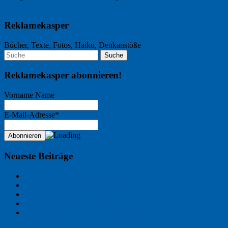
Werbeagentur
Reklamekasper
Bücher, Texte, Fotos, Haiku, Denkanstöße
Reklamekasper abonnieren!
Vorname Name
E-Mail-Adresse*
Neueste Beiträge
Der Name an der Wand: André Chaix
Freitagsfoto: Wasserläufer
Freitagsfoto: Morgendämmerung
Freitagsfoto: Pétanque
Ein Gespräch über Autos – mit der KI