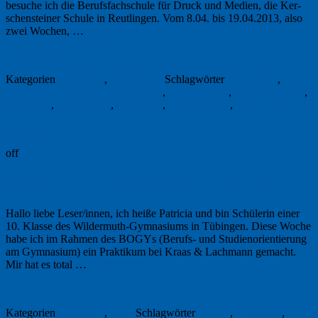
besuche ich die Berufsfachschule für Druck und Medien, die Ker­
schen­steiner Schule in Reutlingen. Vom 8.04. bis 19.04.2013, also
zwei Wochen, …
Weiterlesen
→
23. April 2013
Kategorien
Allgemein
,
Ausbildung
Schlagwörter
Anne Weiß
,
Kerschensteiner Schule Reutlingen
,
Kusterdingen
,
Mediengestalter
,
Praktikant
,
Praktikantin
,
Praktikum
,
Werbeagentur
,
Werbung
Permalink
off
BOGY-Woche bei Kraas & Lachmann
Hallo liebe Leser/innen, ich heiße Patricia und bin Schülerin einer
10. Klasse des Wildermuth-Gymnasiums in Tübingen. Diese Woche
habe ich im Rahmen des BOGYs (Berufs- und Studienorientierung
am Gymnasium) ein Praktikum bei Kraas & Lachmann gemacht.
Mir hat es total …
Weiterlesen
→
4. März 2011
Kategorien
Allgemein
,
Büro
Schlagwörter
BOGY
,
Praktikum
,