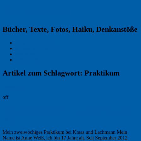
Reklamekasper
Bücher, Texte, Fotos, Haiku, Denkanstöße
Kraas & Lachmann
Kommentarrichtlinien
Impressum
Datenschutz
Artikel zum Schlagwort:
Praktikum
Permalink
off
Anne Weiß über ihr Kurzpraktikum bei
uns
Mein zweiwöchiges Praktikum bei Kraas und Lachmann Mein
Name ist Anne Weiß, ich bin 17 Jahre alt. Seit September 2012