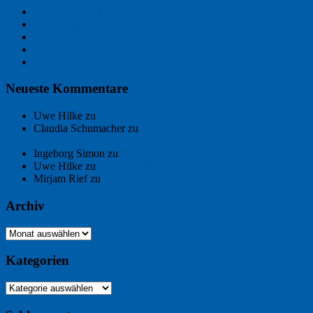
Der Name an der Wand: André Chaix
Freitagsfoto: Wasserläufer
Freitagsfoto: Morgendämmerung
Freitagsfoto: Pétanque
Ein Gespräch über Autos – mit der KI
Neueste Kommentare
Uwe Hilke
zu
Der Name an der Wand: André Chaix
Claudia Schumacher
zu
Der Name an der Wand: André
Chaix
Ingeborg Simon
zu
Freitagsfoto: Meer
Uwe Hilke
zu
Freiheit statt Abhängigkeit
Mirjam Rief
zu
Großmeister der kleinen Form: Peter Bichsel
Archiv
Archiv
Kategorien
Kategorien