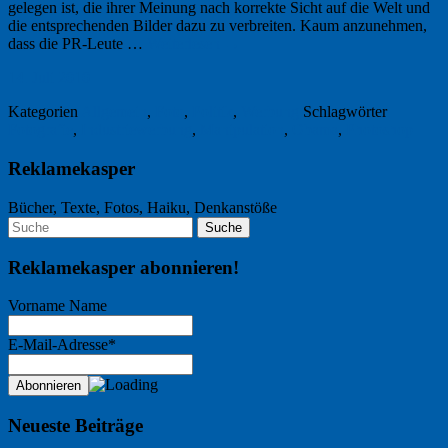
gelegen ist, die ihrer Meinung nach korrekte Sicht auf die Welt und
die entsprechenden Bilder dazu zu verbreiten. Kaum anzunehmen,
dass die PR-Leute …
Weiterlesen
→
14. Juli 2010
Kategorien
Allgemein
,
Foto
,
Politik
,
Werbung
Schlagwörter
Fotografie
,
Industriewerbung
,
Manipulation
,
Obama
,
Photoshop
Reklamekasper
Bücher, Texte, Fotos, Haiku, Denkanstöße
Reklamekasper abonnieren!
Vorname Name
E-Mail-Adresse*
Neueste Beiträge