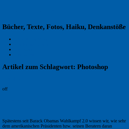
Reklamekasper
Bücher, Texte, Fotos, Haiku, Denkanstöße
Kraas & Lachmann
Kommentarrichtlinien
Impressum
Datenschutz
Artikel zum Schlagwort:
Photoshop
Permalink
off
Photoshop oder die Angst vor dem
Unverfälschten
Spätestens seit Barack Obamas Wahlkampf 2.0 wissen wir, wie sehr
dem amerikanischen Präsidenten bzw. seinen Beratern daran