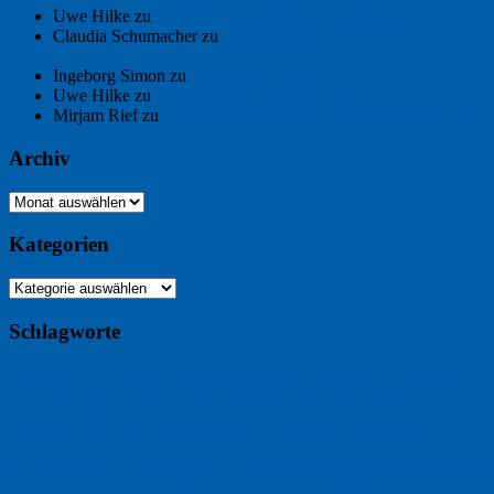
Uwe Hilke
zu
Der Name an der Wand: André Chaix
Claudia Schumacher
zu
Der Name an der Wand: André
Chaix
Ingeborg Simon
zu
Freitagsfoto: Meer
Uwe Hilke
zu
Freiheit statt Abhängigkeit
Mirjam Rief
zu
Großmeister der kleinen Form: Peter Bichsel
Archiv
Archiv
Kategorien
Kategorien
Schlagworte
Buchtipp
Buch
Buchbesprechung
B2B
Bouvier des Flandres
Foto
England
Facebook
Design
Ecussols
Erika Jantzen
Burgund
Film
Fotografie
Freitagsfoto
Garten
Gedicht
Fußball
Google
Haiku
Hölderlin
Jack Ridl
Hund
Herbst
Industriewerbung
Issa
Humor
Lyrik
Kunst
Lesen
Literatur
Kommunikation
Meer