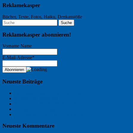
Reklamekasper
Bücher, Texte, Fotos, Haiku, Denkanstöße
Reklamekasper abonnieren!
Vorname Name
E-Mail-Adresse*
Neueste Beiträge
Der Name an der Wand: André Chaix
Freitagsfoto: Wasserläufer
Freitagsfoto: Morgendämmerung
Freitagsfoto: Pétanque
Ein Gespräch über Autos – mit der KI
Neueste Kommentare