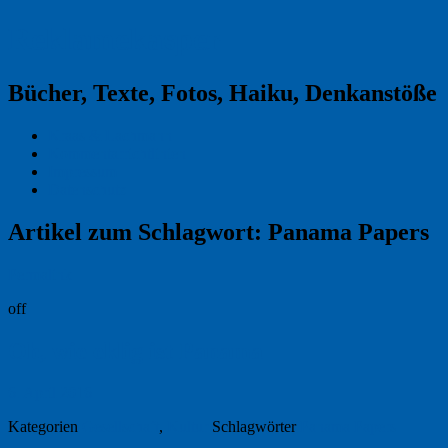
Reklamekasper
Bücher, Texte, Fotos, Haiku, Denkanstöße
Kraas & Lachmann
Kommentarrichtlinien
Impressum
Datenschutz
Artikel zum Schlagwort:
Panama Papers
Permalink
off
Oh, wie eklig ist Panama
6. April 2016
Kategorien
Gesellschaft
,
Kultur
Schlagwörter
Panama Papers