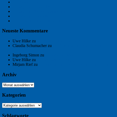
Der Name an der Wand: André Chaix
Freitagsfoto: Wasserläufer
Freitagsfoto: Morgendämmerung
Freitagsfoto: Pétanque
Ein Gespräch über Autos – mit der KI
Neueste Kommentare
Uwe Hilke
zu
Der Name an der Wand: André Chaix
Claudia Schumacher
zu
Der Name an der Wand: André
Chaix
Ingeborg Simon
zu
Freitagsfoto: Meer
Uwe Hilke
zu
Freiheit statt Abhängigkeit
Mirjam Rief
zu
Großmeister der kleinen Form: Peter Bichsel
Archiv
Archiv
Kategorien
Kategorien
Schlagworte