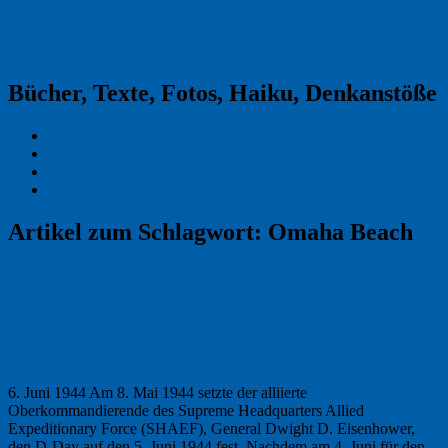
Reklamekasper
Bücher, Texte, Fotos, Haiku, Denkanstöße
Kraas & Lachmann
Kommentarrichtlinien
Impressum
Datenschutz
Artikel zum Schlagwort:
Omaha Beach
Permalink
1
6. Juni 1944 | 6. Juni 2024
6. Juni 1944 Am 8. Mai 1944 setzte der alliierte
Oberkommandierende des Supreme Headquarters Allied
Expeditionary Force (SHAEF), General Dwight D. Eisenhower,
den D-Day auf den 5. Juni 1944 fest. Nachdem am 4. Juni für den