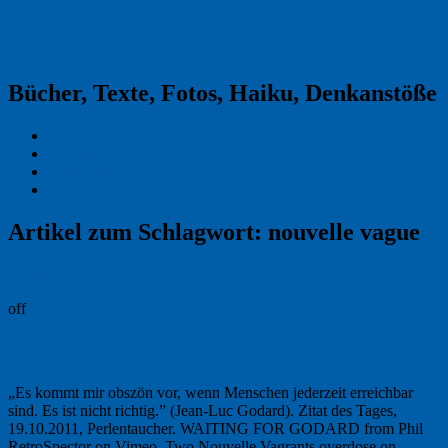
Reklamekasper
Bücher, Texte, Fotos, Haiku, Denkanstöße
Kraas & Lachmann
Kommentarrichtlinien
Impressum
Datenschutz
Artikel zum Schlagwort:
nouvelle vague
Permalink
off
Obszön: Godard
„Es kommt mir obszön vor, wenn Menschen jederzeit erreichbar
sind. Es ist nicht richtig.” (Jean-Luc Godard). Zitat des Tages,
19.10.2011, Perlentaucher. WAITING FOR GODARD from Phil
RetroSpector on Vimeo. Two Nouvelle Vagrants overdose on