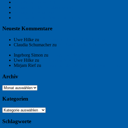
Freitagsfoto: Wasserläufer
Freitagsfoto: Morgendämmerung
Freitagsfoto: Pétanque
Ein Gespräch über Autos – mit der KI
Neueste Kommentare
Uwe Hilke
zu
Der Name an der Wand: André Chaix
Claudia Schumacher
zu
Der Name an der Wand: André
Chaix
Ingeborg Simon
zu
Freitagsfoto: Meer
Uwe Hilke
zu
Freiheit statt Abhängigkeit
Mirjam Rief
zu
Großmeister der kleinen Form: Peter Bichsel
Archiv
Archiv
Kategorien
Kategorien
Schlagworte