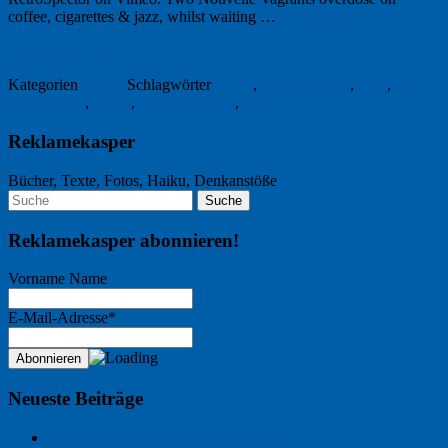
coffee, cigarettes & jazz, whilst waiting …
Weiterlesen
→
20. Oktober 2011
Kategorien
Kultur
Schlagwörter
auteur
,
Erreichbarkeit
,
Film
,
Jean-
Luc Godard
,
Kunst
,
nouvelle vague
,
Zitat
Reklamekasper
Bücher, Texte, Fotos, Haiku, Denkanstöße
Reklamekasper abonnieren!
Vorname Name
E-Mail-Adresse*
Neueste Beiträge
Der Name an der Wand: André Chaix